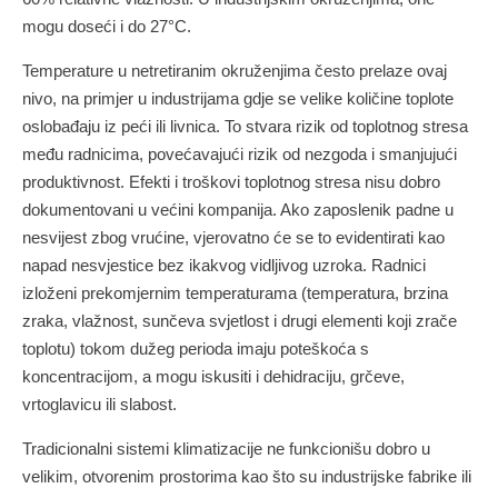
mogu doseći i do 27°C.
Temperature u netretiranim okruženjima često prelaze ovaj
nivo, na primjer u industrijama gdje se velike količine toplote
oslobađaju iz peći ili livnica. To stvara rizik od toplotnog stresa
među radnicima, povećavajući rizik od nezgoda i smanjujući
produktivnost. Efekti i troškovi toplotnog stresa nisu dobro
dokumentovani u većini kompanija. Ako zaposlenik padne u
nesvijest zbog vrućine, vjerovatno će se to evidentirati kao
napad nesvjestice bez ikakvog vidljivog uzroka. Radnici
izloženi prekomjernim temperaturama (temperatura, brzina
zraka, vlažnost, sunčeva svjetlost i drugi elementi koji zrače
toplotu) tokom dužeg perioda imaju poteškoća s
koncentracijom, a mogu iskusiti i dehidraciju, grčeve,
vrtoglavicu ili slabost.
Tradicionalni sistemi klimatizacije ne funkcionišu dobro u
velikim, otvorenim prostorima kao što su industrijske fabrike ili