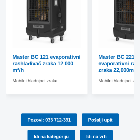
Master BC 121 evaporativni
Master BC 221 –
rashlađivač zraka 12.000
evaporativni ras
m³/h
zraka 22,000m3/
Mobilni hladnjaci zraka
Mobilni hladnjaci zra
Pozovi: 033 712-391
Pošalji upit
Idi na kategoriju
Idi na vrh