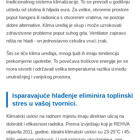
tradicionalnog sistema klimatizacije. To se prevodi u godišnju
uštedu od stotina ili hiljada eura. Za velike, otvorene prostore
poput hangara ili radionica s otvorenim vratima, ne postoje
dobre alternative. Klima uređaj je skup i može uzrokovati
zdravstvene probleme poput suhog grla. Ventilator zapravo
ništa ne hladi - on jednostavno cirkulira vrući zrak.
Što se tiče klima uređaja, mnogi ljudi ih imaju tendenciju
prekomjerne upotrebe. To povećava troškove energije jer se
mora stvoriti i održavati velika temperaturna razlika između
unutrašnjeg i vanjskog prostora.
Isparavajuće hlađenje eliminira toplinski
stres u vašoj tvornici.
Klimatski uslovi na radnom mjestu imaju direktan uticaj na
dobrobit i efikasnost radnika. Prema izvještaju koji je REHVA
objavila 2011. godine, idealni klimatski uslovi su 23-25°C i 45-
60% relativne vlažnosti. U industrijskim okruženjima, one