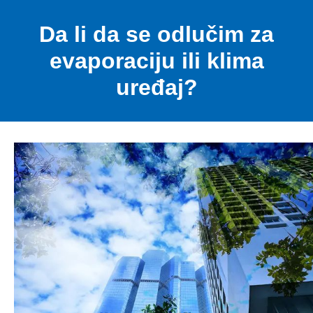
Da li da se odlučim za
evaporaciju ili klima
uređaj?