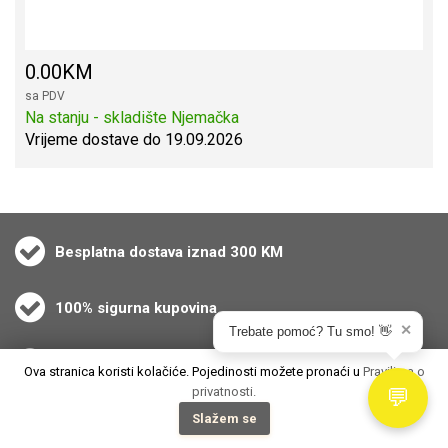
0.00KM
sa PDV
Na stanju - skladište Njemačka
Vrijeme dostave do 19.09.2026
Besplatna dostava iznad 300 KM
100% sigurna kupovina
✕
Trebate pomoć? Tu smo! 👋
Dostava u 2 dana
Ova stranica koristi kolačiće. Pojedinosti možete pronaći u
Pravilima o
privatnosti.
💬
Slažem se
Proizvodi i usluge