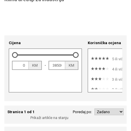
Cijena
Korisnička ocjena
5 ili više
-
KM
KM
4 ili više
3 ili više
2 ili više
1 ili više
Stranica 1 od 1
Poredaj po:
Prikaži artikle na stanju