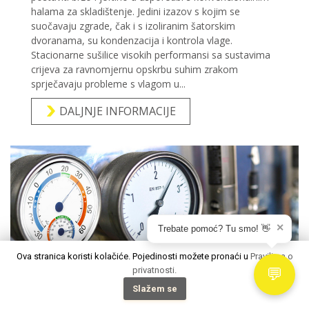
✕
Trebate pomoć? Tu smo! 👋
Ova stranica koristi kolačiće. Pojedinosti možete pronaći u
Pravilima o
privatnosti.
💬
Slažem se