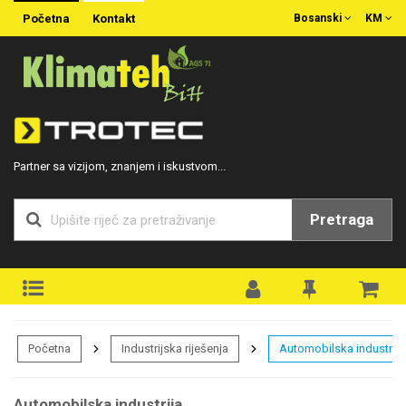
Početna
Kontakt
Bosanski
KM
Partner sa vizijom, znanjem i iskustvom...
Pretraga
Početna
Industrijska riješenja
Automobilska industrija
Automobilska industrija