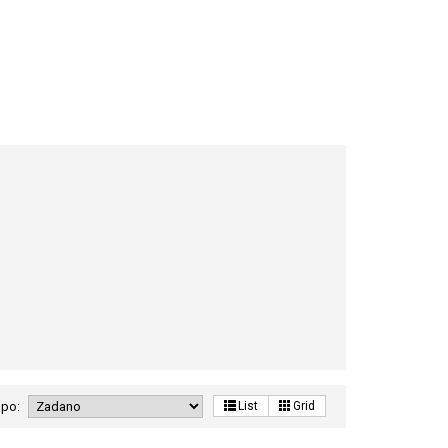
 po:
List
Grid