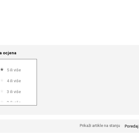
a ocjena
5 ili više
4 ili više
3 ili više
2 ili više
1 ili više
Prikaži artikle na stanju
Poredaj