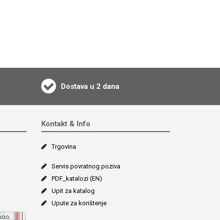
Dostava u 2 dana
Kontakt & Info
Trgovina
Servis povratnog poziva
PDF_katalozi (EN)
Upit za katalog
Upute za korištenje