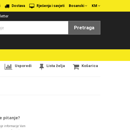
i
Dostava
Rješenja i savjeti
Bosanski
KM
etter
Pretraga
Usporedi
Lista želja
Košarica