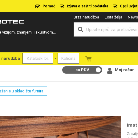
Pomoć
Izjava o zaštiti podataka
Opći uvjet
Brza narudžba
Lista želja
Newsl
a vizijom, znanjem i iskustvom...
a narudžba
-
sa PDV
Moj račun
aženje u skladištu furnira