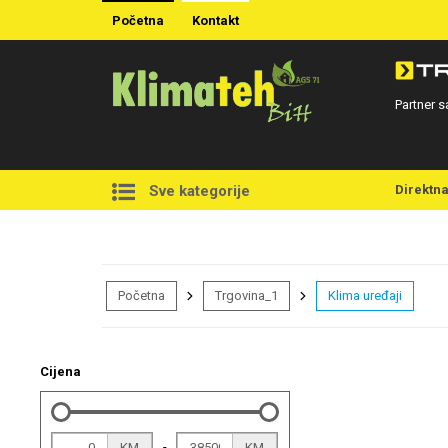
Početna
Kontakt
Partner s
Direktn
Sve kategorije
Početna
Trgovina_1
Klima uređaji
Cijena
-
KM
KM