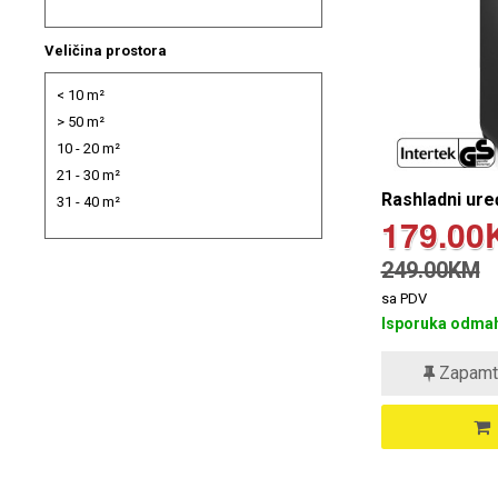
Veličina prostora
< 10 m²
> 50 m²
10 - 20 m²
21 - 30 m²
Rashladni ure
31 - 40 m²
179.00
249.00KM
sa PDV
Isporuka odmah
Zapamt