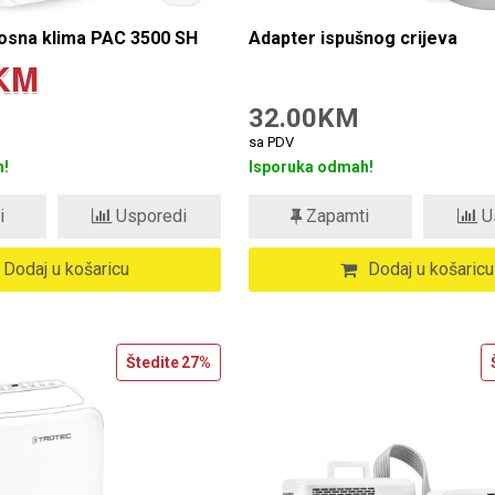
osna klima PAC 3500 SH
Adapter ispušnog crijeva
KM
32.00KM
sa PDV
!
Isporuka odmah!
i
Usporedi
Zapamti
U
Dodaj u košaricu
Dodaj u košaricu
Štedite
27%