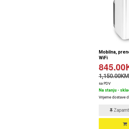
Mobilna, pren
WiFi
845.00
1,150.00KM
sa PDV
Na stanju - skla
Vrijeme dostave d
Zapamt