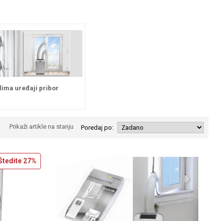
lima uređaji pribor
Prikaži artikle na stanju
Poredaj po:
Štedite
27%