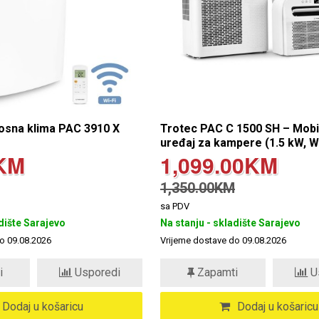
osna klima PAC 3910 X
Trotec PAC C 1500 SH – Mobil
uređaj za kampere (1.5 kW, Wi
KM
1,099.00KM
1,350.00KM
sa PDV
dište Sarajevo
Na stanju - skladište Sarajevo
o 09.08.2026
Vrijeme dostave do 09.08.2026
i
Usporedi
Zapamti
U
Dodaj u košaricu
Dodaj u košaricu