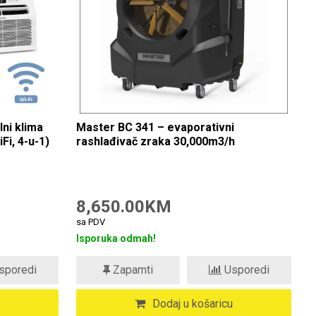
ni klima
Master BC 341 – evaporativni
Fi, 4-u-1)
rashlađivač zraka 30,000m3/h
8,650.00KM
sa PDV
Isporuka odmah!
sporedi
Zapamti
Usporedi
Dodaj u košaricu