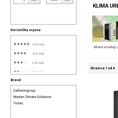
KLIMA UR
Korisnička ocjena
5 ili više
Klima uređaji
4 ili više
3 ili više
Stranica 1 od 6
2 ili više
Brend
1 ili više
Dathermgroup
Master Climate Solutions
Trotec