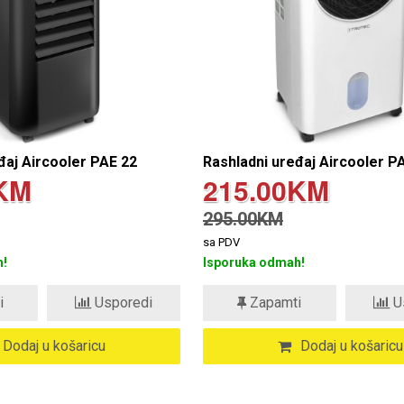
đaj Aircooler PAE 22
Rashladni uređaj Aircooler P
KM
215.00KM
295.00KM
sa PDV
!
Isporuka odmah!
i
Usporedi
Zapamti
U
Dodaj u košaricu
Dodaj u košaricu