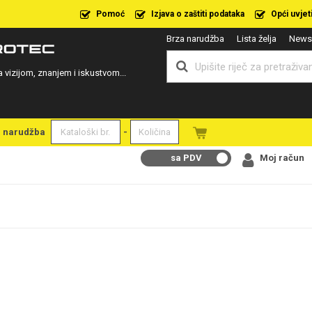
Pomoć
Izjava o zaštiti podataka
Opći uvjet
Brza narudžba
Lista želja
Newsl
a vizijom, znanjem i iskustvom...
a narudžba
-
sa PDV
Moj račun