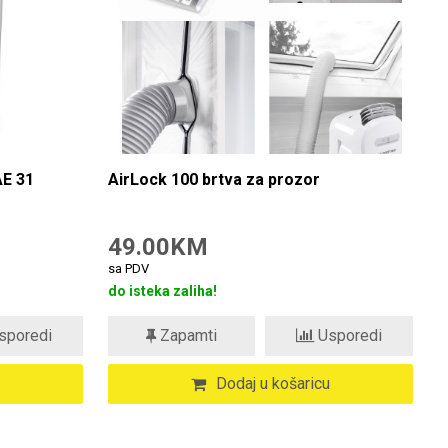
AE 31
AirLock 100 brtva za prozor
49.00KM
sa PDV
do isteka zaliha!
sporedi
Zapamti
Usporedi
Dodaj u košaricu