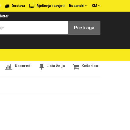
i
Dostava
Rješenja i savjeti
Bosanski
KM
etter
Pretraga
Usporedi
Lista želja
Košarica