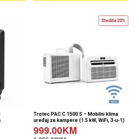
Štedite
20%
i
Trotec PAC C 1500 S – Mobilni klima
h
uređaj za kampere (1.5 kW, WiFi, 3-u-1)
999.00KM