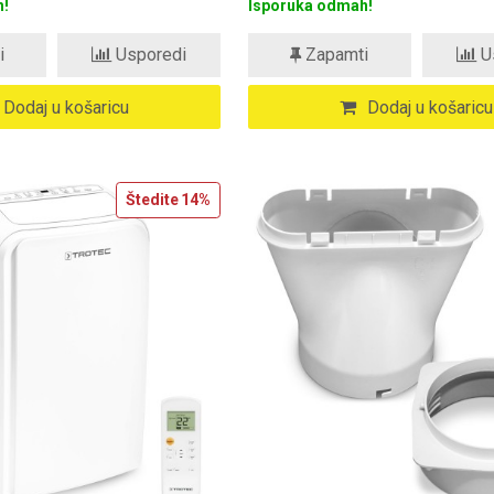
!
Isporuka odmah!
i
Usporedi
Zapamti
U
Dodaj u košaricu
Dodaj u košaricu
Štedite
14%