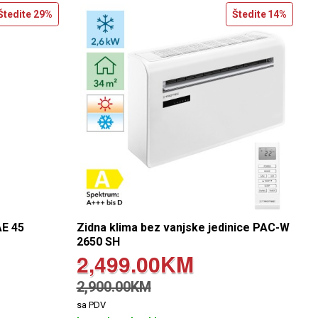
Štedite
29%
Štedite
14%
AE 45
Zidna klima bez vanjske jedinice PAC-W
2650 SH
2,499.00KM
2,900.00KM
sa PDV