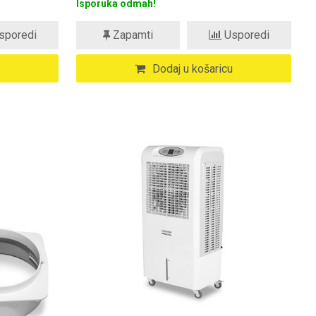
Isporuka odmah!
sporedi
Zapamti
Usporedi
Dodaj u košaricu