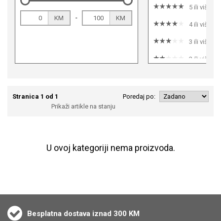
5 ili više
-
KM
KM
4 ili više
3 ili više
2 ili više
1 ili više
Stranica 1 od 1
Poredaj po:
Prikaži artikle na stanju
U ovoj kategoriji nema proizvoda.
Besplatna dostava iznad 300 KM