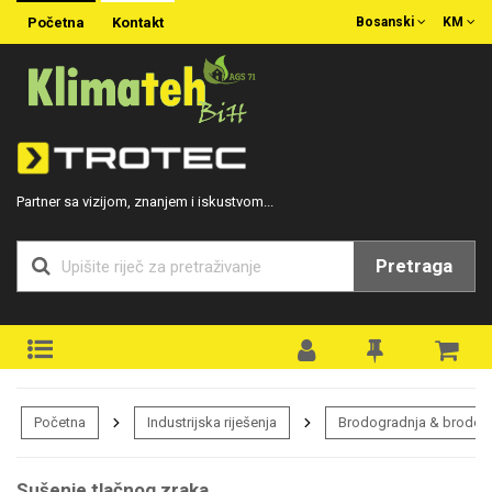
Početna
Kontakt
Bosanski
KM
Partner sa vizijom, znanjem i iskustvom...
Pretraga
Početna
Industrijska riješenja
Brodogradnja & brodogr
Sušenje tlačnog zraka