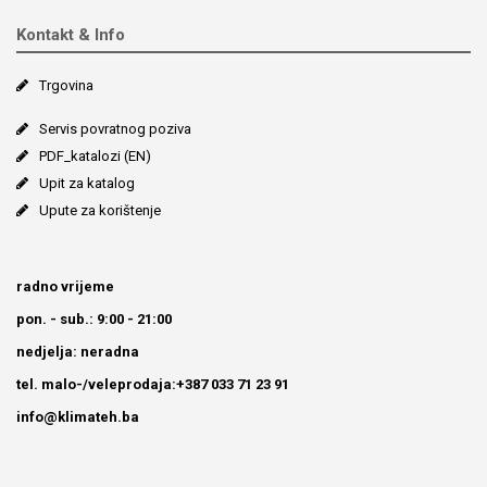
Kontakt & Info
Trgovina
Servis povratnog poziva
PDF_katalozi (EN)
Upit za katalog
Upute za korištenje
radno vrijeme
pon. - sub.: 9:00 - 21:00
nedjelja: neradna
tel. malo-/veleprodaja:+387 033 71 23 91
info@klimateh.ba