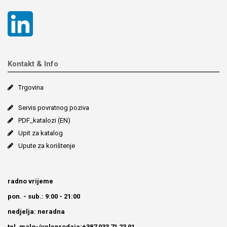
Kontakt & Info
Trgovina
Servis povratnog poziva
PDF_katalozi (EN)
Upit za katalog
Upute za korištenje
radno vrijeme
pon. - sub.: 9:00 - 21:00
nedjelja: neradna
tel. malo-/veleprodaja:+387 033 71 23 91