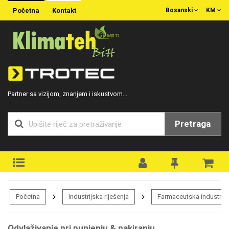
Početna
Kontakt
Bosanski
KM
Partner sa vizijom, znanjem i iskustvom...
Pretraga
Početna
Industrijska riješenja
Farmaceutska industrija
Odvlaživanje pri punjenju & pakiranju