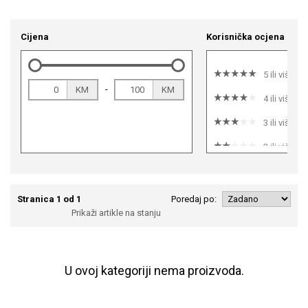
Cijena
Korisnička ocjena
5 ili više
-
KM
KM
4 ili više
3 ili više
2 ili više
1 ili više
Stranica 1 od 1
Poredaj po:
Prikaži artikle na stanju
U ovoj kategoriji nema proizvoda.