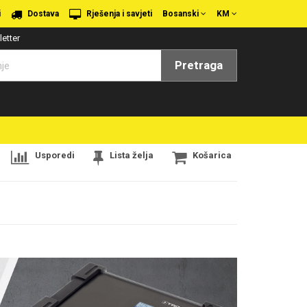
i
Dostava
Rješenja i savjeti
Bosanski
KM
etter
Pretraga
Usporedi
Lista želja
Košarica