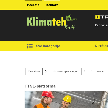
Početna
Kontakt
Partner s
Direktn
Sve kategorije
Početna
Informacije i savjeti
Software
TTSL-platforma