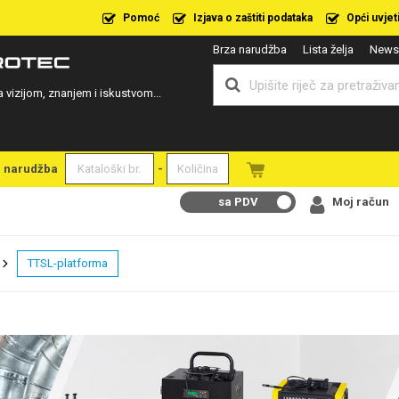
Pomoć
Izjava o zaštiti podataka
Opći uvjet
Brza narudžba
Lista želja
Newsl
a vizijom, znanjem i iskustvom...
a narudžba
-
sa PDV
Moj račun
TTSL-platforma