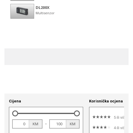
Cijena
Korisnička ocjena
5 ili više
-
KM
KM
4 ili više