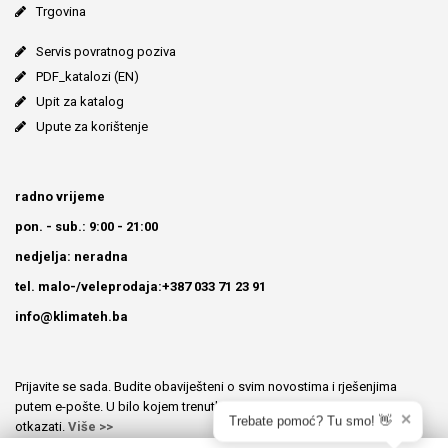
Trgovina
Servis povratnog poziva
PDF_katalozi (EN)
Upit za katalog
Upute za korištenje
radno vrijeme
pon. - sub.: 9:00 - 21:00
nedjelja: neradna
tel. malo-/veleprodaja:+387 033 71 23 91
info@klimateh.ba
Prijavite se sada. Budite obaviješteni o svim novostima i rješenjima
putem e-pošte. U bilo kojem trenutku možete prijavu besplatno
✕
Trebate pomoć? Tu smo! 👋
otkazati.
Više >>