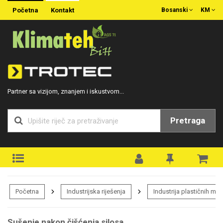
Početna
Kontakt
Bosanski
KM
Partner sa vizijom, znanjem i iskustvom...
Pretraga
Početna
Industrijska riješenja
Industrija plastičnih ma
Sušenje nakon čišćenja silosa