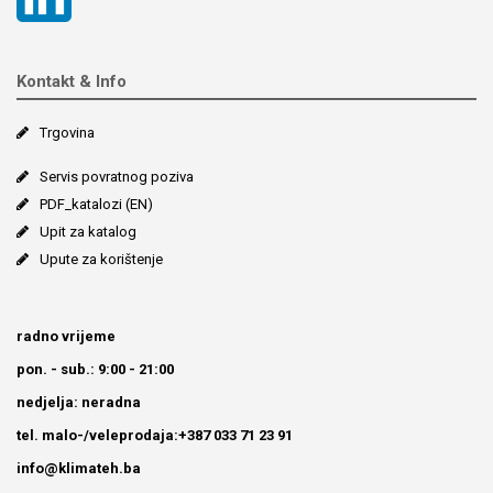
Kontakt & Info
Trgovina
Servis povratnog poziva
PDF_katalozi (EN)
Upit za katalog
Upute za korištenje
radno vrijeme
pon. - sub.: 9:00 - 21:00
nedjelja: neradna
tel. malo-/veleprodaja:+387 033 71 23 91
info@klimateh.ba