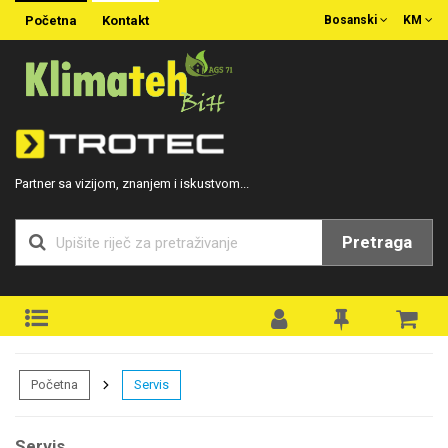
Početna
Kontakt
Bosanski
KM
Partner sa vizijom, znanjem i iskustvom...
Pretraga
Početna
Servis
Servis