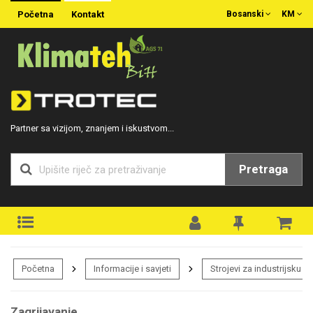
Početna
Kontakt
Bosanski
KM
Partner sa vizijom, znanjem i iskustvom...
Pretraga
Početna
Informacije i savjeti
Strojevi za industrijsku p
Zagrijavanje