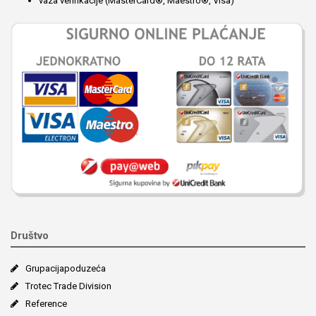
vaza verifikacije (MasterCard®, Maestro®, Visa)
Društvo
Grupacija­poduzeća
Trotec Trade Division
Reference