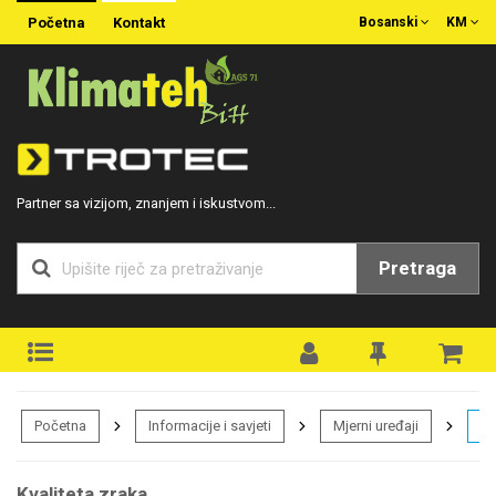
Početna
Kontakt
Bosanski
KM
Partner sa vizijom, znanjem i iskustvom...
Pretraga
Početna
Informacije i savjeti
Mjerni uređaji
Kv
Kvaliteta zraka