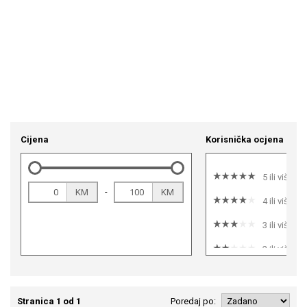
Cijena
Korisnička ocjena
5 ili više
-
KM
KM
4 ili više
3 ili više
2 ili više
1 ili više
Stranica 1 od 1
Poredaj po: