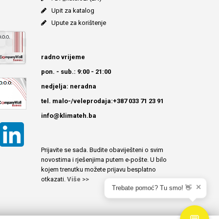
Upit za katalog
Upute za korištenje
radno vrijeme
pon. - sub.: 9:00 - 21:00
nedjelja: neradna
tel. malo-/veleprodaja:+387 033 71 23 91
info@klimateh.ba
Prijavite se sada. Budite obaviješteni o svim
novostima i rješenjima putem e-pošte. U bilo
kojem trenutku možete prijavu besplatno
otkazati.
Više >>
✕
Trebate pomoć? Tu smo! 👋