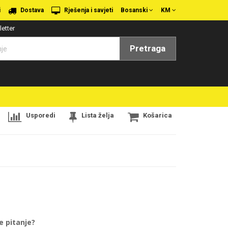
i
Dostava
Rješenja i savjeti
Bosanski
KM
etter
Pretraga
Usporedi
Lista želja
Košarica