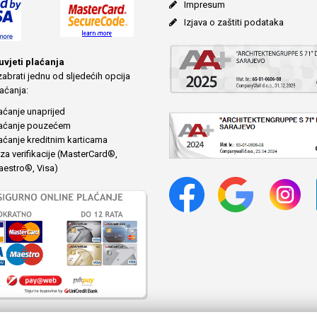
Impresum
Izjava o zaštiti podataka
 uvjeti plaćanja
abrati jednu od sljedećih opcija
aćanja:
aćanje unaprijed
aćanje pouzećem
aćanje kreditnim karticama
za verifikacije (MasterCard®,
estro®, Visa)