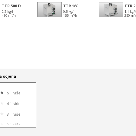
a ocjena
5 ili više
4 ili više
3 ili više
2 ili više
1 ili više