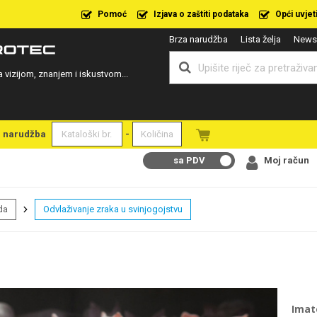
Pomoć
Izjava o zaštiti podataka
Opći uvjet
Brza narudžba
Lista želja
Newsl
a vizijom, znanjem i iskustvom...
a narudžba
-
sa PDV
Moj račun
da
Odvlaživanje zraka u svinjogojstvu