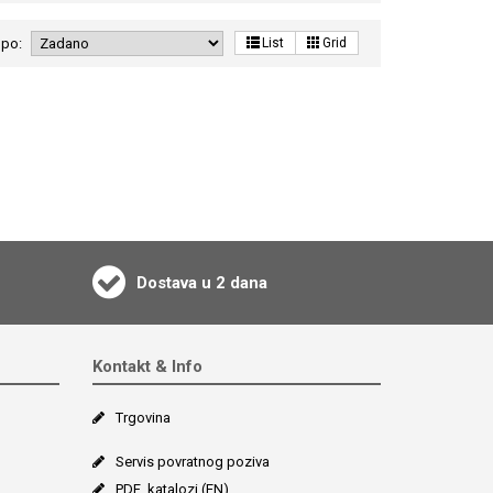
 po:
List
Grid
Dostava u 2 dana
Kontakt & Info
Trgovina
Servis povratnog poziva
PDF_katalozi (EN)