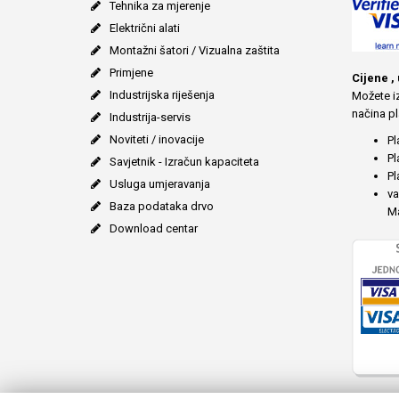
Tehnika za mjerenje
Električni alati
Montažni šatori / Vizualna zaštita
Primjene
Cijene ,
Industrijska riješenja
Možete iz
načina pl
Industrija-servis
Noviteti / inovacije
Pl
Pl
Savjetnik - Izračun kapaciteta
Pl
Usluga umjeravanja
va
Baza podataka drvo
Ma
Download centar