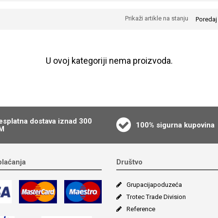
Prikaži artikle na stanju
Poredaj
U ovoj kategoriji nema proizvoda.
esplatna dostava iznad 300
100% sigurna kupovina
M
plaćanja
Društvo
Grupacija­poduzeća
Trotec Trade Division
Reference