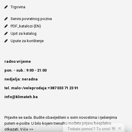
Trgovina
Servis povratnog poziva
PDF_katalozi (EN)
Upit za katalog
Upute za korištenje
radno vrijeme
pon. - sub.: 9:00 - 21:00
nedjelja: neradna
tel. malo-/veleprodaja:+387 033 71 23 91
info@klimateh.ba
Prijavite se sada. Budite obaviješteni o svim novostima i rješenjima
putem e-pošte. U bilo kojem trenutku možete prijavu besplatno
✕
Trebate pomoć? Tu smo! 👋
otkazati.
Više >>