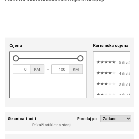
Cijena
Korisnička ocjena
5 ili više
-
KM
KM
4 ili više
3 ili više
2 ili više
1 ili više
Stranica 1 od 1
Poredaj po:
Prikaži artikle na stanju