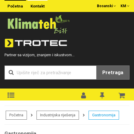
Početna
Kontakt
Bosanski
KM
Partner sa vizijom, znanjem i iskustvom...
Pretraga
Početna
Industrijska riješenja
Gastronomija
Gastronomija