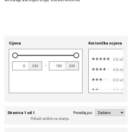
Cijena
Korisnička ocjena
5 ili više
-
KM
KM
4 ili više
3 ili više
2 ili više
1 ili više
Stranica 1 od 1
Poredaj po:
Prikaži artikle na stanju