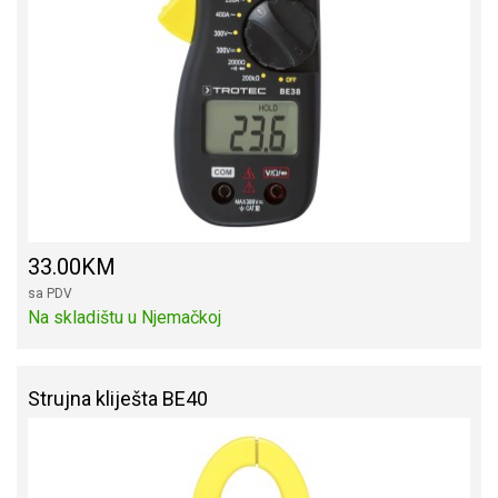
33.00KM
sa PDV
Na skladištu u Njemačkoj
Strujna kliješta BE40