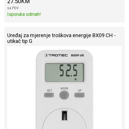
27.50KM
sa PDV
Isporuka odmah!
Uređaj za mjerenje troškova energije BX09 CH -
utikač tip G