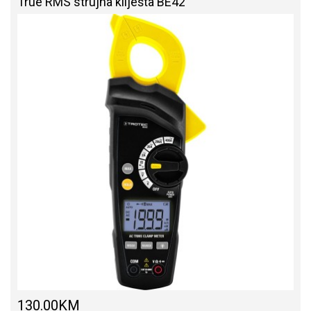
True RMS strujna kliješta BE42
130.00KM