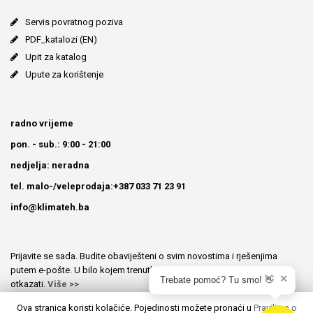
Servis povratnog poziva
PDF_katalozi (EN)
Upit za katalog
Upute za korištenje
radno vrijeme
pon. - sub.: 9:00 - 21:00
nedjelja: neradna
tel. malo-/veleprodaja:+387 033 71 23 91
info@klimateh.ba
Prijavite se sada. Budite obaviješteni o svim novostima i rješenjima
putem e-pošte. U bilo kojem trenutku možete prijavu besplatno
✕
Trebate pomoć? Tu smo! 👋
otkazati.
Više >>
Ova stranica koristi kolačiće. Pojedinosti možete pronaći u
Pravilima o