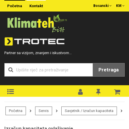
Početna
Kontakt
Bosanski
KM
Partner sa vizijom, znanjem i iskustvom...
Pretraga
Početna
Servis
Savjetnik / Izračun kapaciteta
Izračun­ kapaciteta ovlaživanje