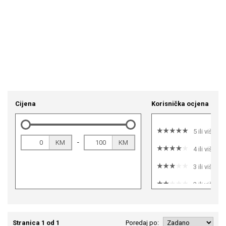
Cijena
Korisnička ocjena
5 ili više
-
KM
KM
4 ili više
3 ili više
2 ili više
1 ili više
Stranica 1 od 1
Poredaj po: