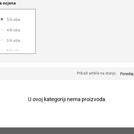
a ocjena
5 ili više
4 ili više
3 ili više
2 ili više
1 ili više
Prikaži artikle na stanju
Poredaj
U ovoj kategoriji nema proizvoda.