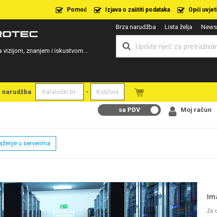
Pomoć
Izjava o zaštiti podataka
Opći uvjet
Brza narudžba
Lista želja
Newsl
a vizijom, znanjem i iskustvom...
a narudžba
-
sa PDV
Moj račun
aženje u serverima