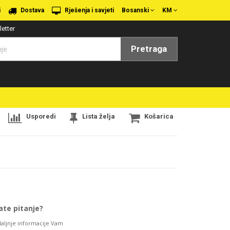
i
Dostava
Rješenja i savjeti
Bosanski
KM
etter
Pretraga
Usporedi
Lista želja
Košarica