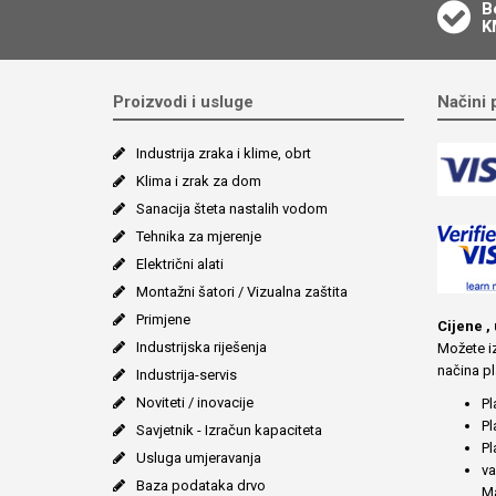
B
K
Proizvodi i usluge
Načini 
Industrija zraka i klime, obrt
Klima i zrak za dom
Sanacija šteta nastalih vodom
Tehnika za mjerenje
Električni alati
Montažni šatori / Vizualna zaštita
Primjene
Cijene ,
Industrijska riješenja
Možete iz
načina pl
Industrija-servis
Noviteti / inovacije
Pl
Pl
Savjetnik - Izračun kapaciteta
Pl
Usluga umjeravanja
va
Baza podataka drvo
Ma