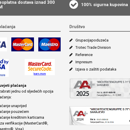
esplatna dostava iznad 300
100% sigurna kupovina
M
plaćanja
Društvo
Grupacija­poduzeća
Trotec Trade Division
Reference
Impresum
Izjava o zaštiti podataka
 uvjeti plaćanja
abrati jednu od sljedećih opcija
aćanja:
aćanje unaprijed
aćanje pouzećem
aćanje kreditnim karticama
za verifikacije (MasterCard®,
estro®, Visa)