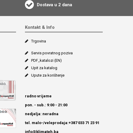
Dostava u 2 dana
Kontakt & Info
Trgovina
Servis povratnog poziva
PDF_katalozi (EN)
Upit za katalog
Upute za korištenje
radno vrijeme
pon. - sub.: 9:00 - 21:00
nedjelja: neradna
tel. malo-/veleprodaja:+387 033 71 23 91
info@klimateh.ba