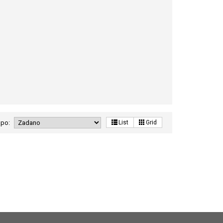
 po:
List
Grid