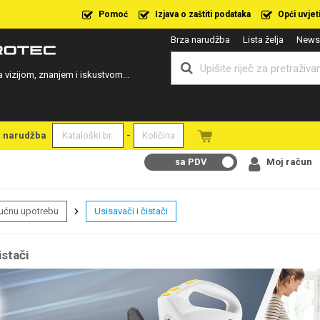
Pomoć
Izjava o zaštiti podataka
Opći uvjet
Brza narudžba
Lista želja
Newsl
a vizijom, znanjem i iskustvom...
a narudžba
-
sa PDV
Moj račun
kućnu upotrebu
Usisavači i čistači
istači