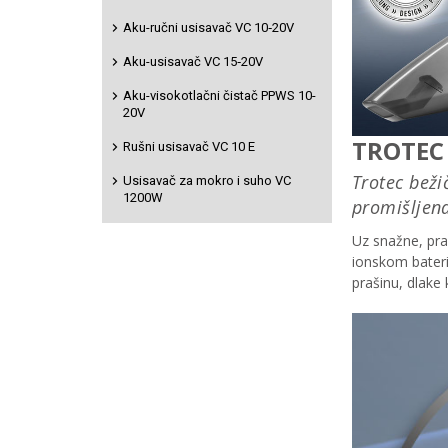
Aku-ručni usisavač VC 10‑20V
Aku-usisavač VC 15‑20V
Aku-visokotlačni čistač PPWS 10-
20V
Rušni usisavač VC 10 E
Usisavač za mokro i suho VC
1200W