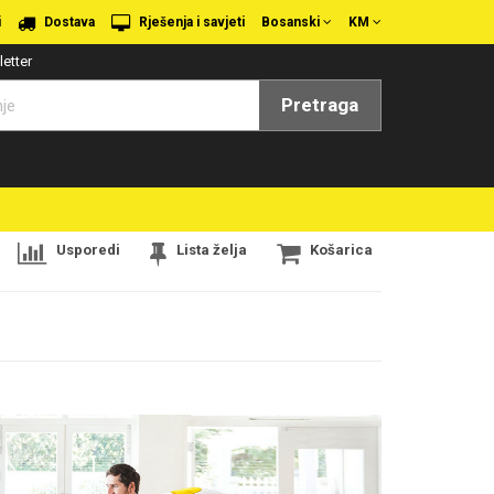
i
Dostava
Rješenja i savjeti
Bosanski
KM
etter
Pretraga
Usporedi
Lista želja
Košarica