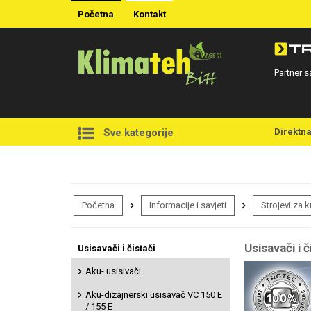
Početna
Kontakt
Partner s
Direktn
Sve kategorije
Početna
Informacije i savjeti
Strojevi za 
Usisavači i č
Usisavači i čistači
Aku- usisivači
Aku-dizajnerski usisavač VC 150 E
/ 155 E