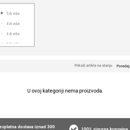
5 ili više
4 ili više
3 ili više
2 ili više
1 ili više
Prikaži artikle na stanju
Poredaj
U ovoj kategoriji nema proizvoda.
esplatna dostava iznad 300
100% sigurna kupovina