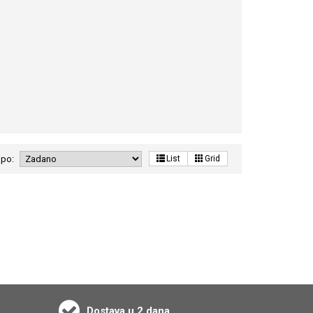
 po:
List
Grid
Dostava u 2 dana