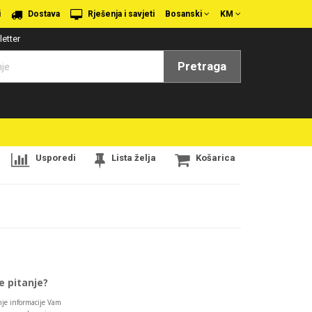
i
Dostava
Rješenja i savjeti
Bosanski
KM
etter
Pretraga
Usporedi
Lista želja
Košarica