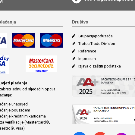
M
plaćanja
Društvo
Grupacija­poduzeća
Trotec Trade Division
Reference
Impresum
Izjava o zaštiti podataka
 uvjeti plaćanja
abrati jednu od sljedećih opcija
aćanja:
aćanje unaprijed
aćanje pouzećem
aćanje kreditnim karticama
za verifikacije (MasterCard®,
estro®, Visa)