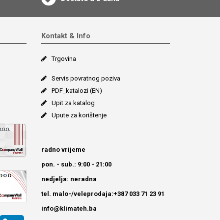
Kontakt & Info
Trgovina
Servis povratnog poziva
PDF_katalozi (EN)
Upit za katalog
Upute za korištenje
radno vrijeme
pon. - sub.: 9:00 - 21:00
nedjelja: neradna
tel. malo-/veleprodaja:+387 033 71 23 91
info@klimateh.ba