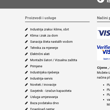
K
Proizvodi i usluge
Načini 
Industrija zraka i klime, obrt
Klima i zrak za dom
Sanacija šteta nastalih vodom
Tehnika za mjerenje
Električni alati
Montažni šatori / Vizualna zaštita
Primjene
Cijene ,
Industrijska riješenja
Možete iz
načina pl
Industrija-servis
Noviteti / inovacije
Pl
Pl
Savjetnik - Izračun kapaciteta
Pl
Usluga umjeravanja
va
Baza podataka drvo
Ma
Download centar