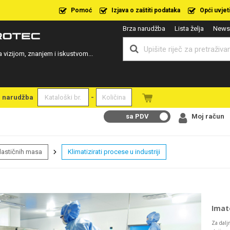
Pomoć
Izjava o zaštiti podataka
Opći uvjet
Brza narudžba
Lista želja
Newsl
a vizijom, znanjem i iskustvom...
a narudžba
-
sa PDV
Moj račun
plastičnih masa
Klimatizirati procese u industriji