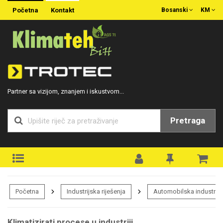
Početna
Kontakt
Bosanski
KM
Partner sa vizijom, znanjem i iskustvom...
Pretraga
Početna
Industrijska riješenja
Automobilska industrija
Klimatizirati procese u industriji