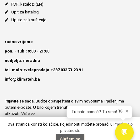
PDF_katalozi (EN)
Upit za katalog
Upute za korištenje
radno vrijeme
pon. - sub.: 9:00 - 21:00
nedjelja: neradna
tel. malo-/veleprodaja:+387 033 71 23 91
info@klimateh.ba
Prijavite se sada. Budite obaviješteni o svim novostima i rješenjima
putem e-pošte. U bilo kojem trenutku možete prijavu besplatno
✕
Trebate pomoć? Tu smo! 👋
otkazati.
Više >>
Ova stranica koristi kolačiće. Pojedinosti možete pronaći u
Pravilima o
O nama
Informacije o dostavi
Politika privatnosti
privatnosti.
💬
Uslovi korištenja
Slažem se