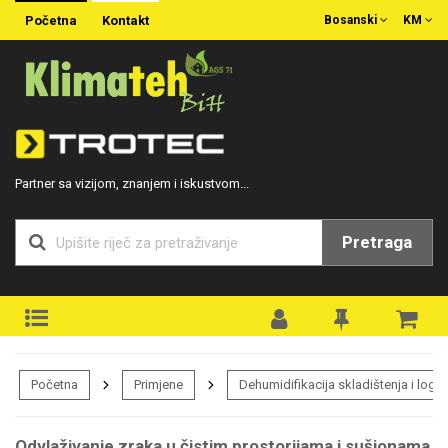
Početna
Kontakt
Bosanski
KM
Partner sa vizijom, znanjem i iskustvom...
Pretraga
Početna
Primjene
Dehumidifikacija skladištenja i logis
Odvlaživanje zraka u čistim prostorijama i sušionama