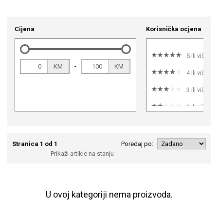
Cijena
Korisnička ocjena
5 ili više
-
KM
KM
4 ili više
3 ili više
2 ili više
1 ili više
Stranica 1 od 1
Poredaj po:
Prikaži artikle na stanju
U ovoj kategoriji nema proizvoda.