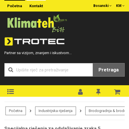
Početna
Kontakt
Bosanski
KM
Partner sa vizijom, znanjem i iskustvom...
Pretraga
Početna
Industrijska riješenja
Brodogradnja & brodogr
Specijalna rješenja za odvlaživanje zraka 5