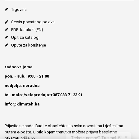
Trgovina
Servis povratnog poziva
PDF_katalozi (EN)
Upit za katalog
Upute za korištenje
radno vrijeme
pon. - sub.: 9:00 - 21:00
nedjelja: neradna
tel. malo-/veleprodaja:+387 033 71 23 91
info@klimateh.ba
Prijavite se sada. Budite obaviješteni o svim novostima i rješenjima
putem e-pošte. U bilo kojem trenutku možete prijavu besplatno
✕
Trebate pomoć? Tu smo! 👋
otkazati.
Više >>