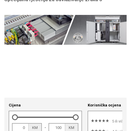
Cijena
Korisnička ocjena
5 ili više
-
KM
KM