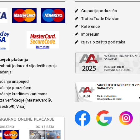
Grupacija­poduzeća
Trotec Trade Division
Reference
Impresum
Izjava o zaštiti podataka
 uvjeti plaćanja
abrati jednu od sljedećih opcija
aćanja:
aćanje unaprijed
aćanje pouzećem
aćanje kreditnim karticama
za verifikacije (MasterCard®,
estro®, Visa)