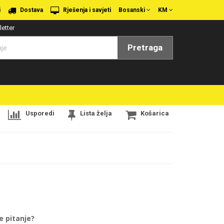
i
Dostava
Rješenja i savjeti
Bosanski
KM
etter
Pretraga
Usporedi
Lista želja
Košarica