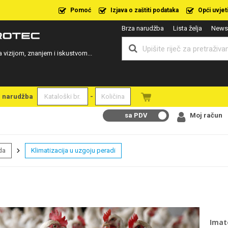
Pomoć
Izjava o zaštiti podataka
Opći uvjet
Brza narudžba
Lista želja
Newsl
a vizijom, znanjem i iskustvom...
a narudžba
-
sa PDV
Moj račun
da
Klimatizacija u uzgoju peradi