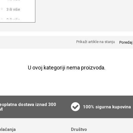
3 ili više
2 ili više
1 ili više
Prikaži artikle na stanju
Poredaj
U ovoj kategoriji nema proizvoda.
esplatna dostava iznad 300
100% sigurna kupovina
M
plaćanja
Društvo