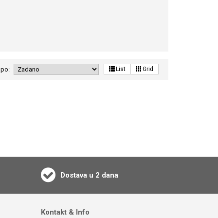
 po:
List
Grid
Dostava u 2 dana
Kontakt & Info