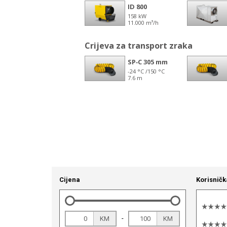
Cijena
Korisničk
-
KM
KM