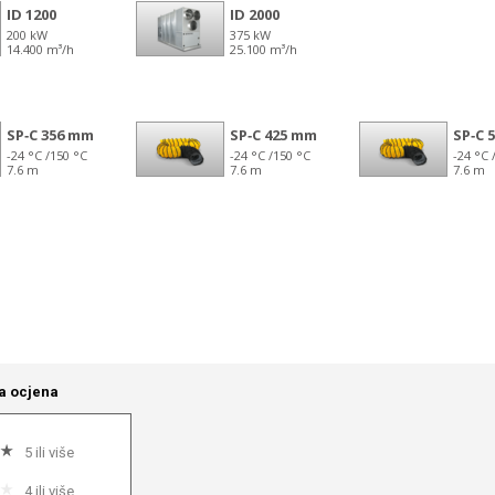
a ocjena
5 ili više
4 ili više