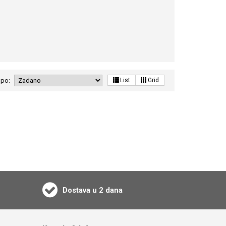
 po:
List
Grid
Dostava u 2 dana