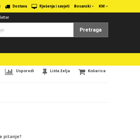
i
Dostava
Rješenja i savjeti
Bosanski
KM
etter
Pretraga
Usporedi
Lista želja
Košarica