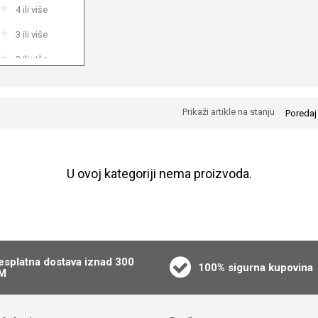
4 ili više
3 ili više
2 ili više
1 ili više
Prikaži artikle na stanju
Poredaj
U ovoj kategoriji nema proizvoda.
esplatna dostava iznad 300
100% sigurna kupovina
M