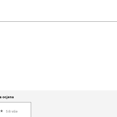
a ocjena
5 ili više