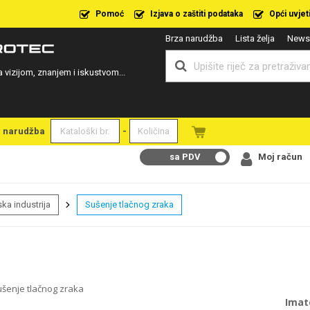
Pomoć
Izjava o zaštiti podataka
Opći uvjet
Brza narudžba
Lista želja
Newsl
a vizijom, znanjem i iskustvom...
a narudžba
-
sa PDV
Moj račun
ka industrija
Sušenje tlačnog zraka