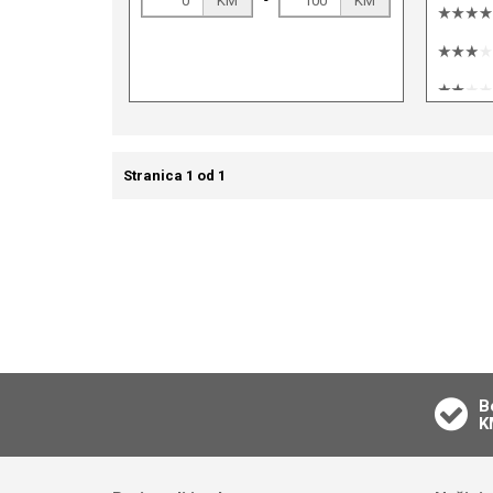
KM
KM
Stranica 1 od 1
B
K