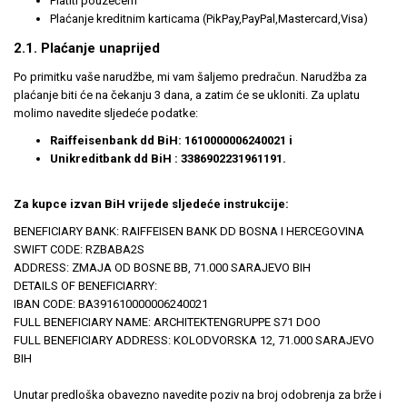
Platiti pouzećem
Plaćanje kreditnim karticama (PikPay,PayPal,Mastercard,Visa)
2.1. Plaćanje unaprijed
Po primitku vaše narudžbe, mi vam šaljemo predračun. Narudžba za
plaćanje biti će na čekanju 3 dana, a zatim će se ukloniti. Za uplatu
molimo navedite sljedeće podatke:
Raiffeisenbank dd BiH: 1610000006240021 i
Unikreditbank dd BiH : 3386902231961191.
Za kupce izvan BiH vrijede sljedeće instrukcije:
BENEFICIARY BANK: RAIFFEISEN BANK DD BOSNA I HERCEGOVINA
SWIFT CODE: RZBABA2S
ADDRESS: ZMAJA OD BOSNE BB, 71.000 SARAJEVO BIH
DETAILS OF BENEFICIARRY:
IBAN CODE: BA391610000006240021
FULL BENEFICIARY NAME: ARCHITEKTENGRUPPE S71 DOO
FULL BENEFICIARY ADDRESS: KOLODVORSKA 12, 71.000 SARAJEVO
BIH
Unutar predloška obavezno navedite poziv na broj odobrenja za brže i