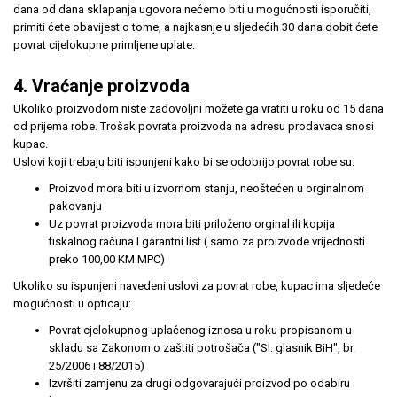
dana od dana sklapanja ugovora nećemo biti u mogućnosti isporučiti,
primiti ćete obavijest o tome, a najkasnje u sljedećih 30 dana dobit ćete
povrat cijelokupne primljene uplate.
4. Vraćanje proizvoda
Ukoliko proizvodom niste zadovoljni možete ga vratiti u roku od 15 dana
od prijema robe. Trošak povrata proizvoda na adresu prodavaca snosi
kupac.
Uslovi koji trebaju biti ispunjeni kako bi se odobrijo povrat robe su:
Proizvod mora biti u izvornom stanju, neoštećen u orginalnom
pakovanju
Uz povrat proizvoda mora biti priloženo orginal ili kopija
fiskalnog računa I garantni list ( samo za proizvode vrijednosti
preko 100,00 KM MPC)
Ukoliko su ispunjeni navedeni uslovi za povrat robe, kupac ima sljedeće
mogućnosti u opticaju:
Povrat cjelokupnog uplaćenog iznosa u roku propisanom u
skladu sa Zakonom o zaštiti potrošača ("Sl. glasnik BiH", br.
25/2006 i 88/2015)
Izvršiti zamjenu za drugi odgovarajući proizvod po odabiru