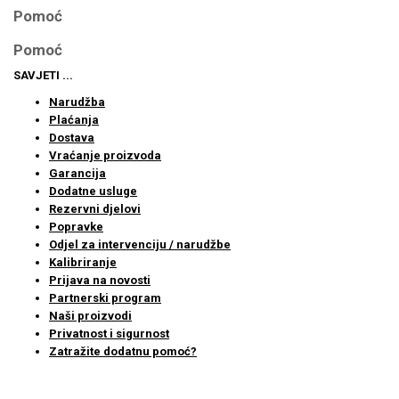
Pomoć
Pomoć
SAVJETI ...
Narudžba
Plaćanja
Dostava
Vraćanje proizvoda
Garancija
Dodatne usluge
Rezervni djelovi
Popravke
Odjel za intervenciju / narudžbe
Kalibriranje
Prijava na novosti
Partnerski program
Naši proizvodi
Privatnost i sigurnost
Zatražite dodatnu pomoć?