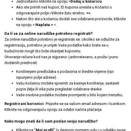
Jednostavno kliknite na opciju >
Dodaj u košaricu
Ako ste primili naš kupon, ID kupona unesite u Košarici u
odgovarajuće polje i kliknite žutu strelicu
>>.
Nakon što ste u košaricu dodali sve odabrane proizvode, kliknite
na opciju >
Naplata >
<.
Da li se za online narudžbe potrebno registrati?
Za online narudžbe potrebno je registrirati se. Ukoliko se odlučite za
registriraciju, potrebno je unijeti Vaše podatke kako biste se u
budućnosti mogli što brže obavljati kupovinu.
Otvoranje računa kod nas je sigurano i jednostavano, a pruža i puno
dodatnih prednosti:
Korištenjem predložaka s podacima vi štedite vrijeme (npr.
ispunjeno polje adrese).
Vašu košaricu možete spremiti za kasnije korištenje, sastaviti
popis želja ili više puta pregledati odabrane stavke
Vaše osobne podatke možete promijeniti u bilo kojem trenutku.
Registrirani korisnici:
Prijavite se sa vašom email adresom i lozinkom.
Kliknite na odgovarajuću opciju za odabir načina plaćanja.
Kako mogu znati da li sam poslao svoju narudžbu?
Kliknite na "
Moj profil
" (u desnom gornjem uglu i u odjeljku moje