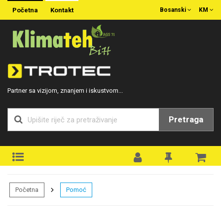
Početna
Kontakt
Bosanski
KM
Partner sa vizijom, znanjem i iskustvom...
Pretraga
Početna
Pomoć