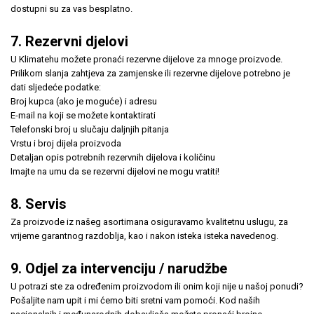
dostupni su za vas besplatno.
7. Rezervni djelovi
U Klimatehu možete pronaći rezervne dijelove za mnoge proizvode.
Prilikom slanja zahtjeva za zamjenske ili rezervne dijelove potrebno je
dati sljedeće podatke:
Broj kupca (ako je moguće) i adresu
E-mail na koji se možete kontaktirati
Telefonski broj u slučaju daljnjih pitanja
Vrstu i broj dijela proizvoda
Detaljan opis potrebnih rezervnih dijelova i količinu
Imajte na umu da se rezervni dijelovi ne mogu vratiti!
8. Servis
Za proizvode iz našeg asortimana osiguravamo kvalitetnu uslugu, za
vrijeme garantnog razdoblja, kao i nakon isteka isteka navedenog.
9. Odjel za intervenciju / narudžbe
U potrazi ste za određenim proizvodom ili onim koji nije u našoj ponudi?
Pošaljite nam upit i mi ćemo biti sretni vam pomoći. Kod naših