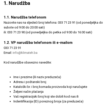
1. Narudžba
1.1. Narudžba telefonom
Nazovite nas na sljedeći broj telefona: 033 71 23 91 (od ponedjeljka do
subote od 9:00 do 20:00 sati)
ili: 033 71 23 90 (od ponedjeljka do petka od 9:00 do 16:00 sati)
1.2. VP narudžba telefonom ili e-mailom
033 71 23 91
Email:
info@klimateh.ba
Kod narudžbe obavezno navedite:
Ime i prezime (ili naziv preduzeća)
Adresu i poštanski broj
Kataloški br. i broj komada proizvoda koji naručujete
Željeni način plaćanja
Vaš registracijski broj koji ste dobili kod nas ili
Indentifikacija (ID) poreznog broja (za preduzeća)