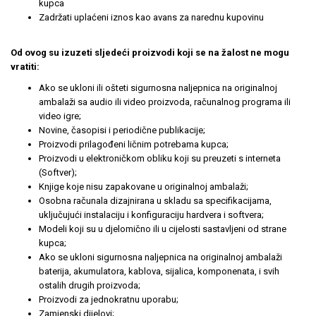
kupca
Zadržati uplaćeni iznos kao avans za narednu kupovinu
Od ovog su izuzeti sljedeći proizvodi koji se na žalost ne mogu
vratiti:
Ako se ukloni ili ošteti sigurnosna naljepnica na originalnoj
ambalaži sa audio ili video proizvoda, računalnog programa ili
video igre;
Novine, časopisi i periodične publikacije;
Proizvodi prilagođeni ličnim potrebama kupca;
Proizvodi u elektroničkom obliku koji su preuzeti s interneta
(Softver);
Knjige koje nisu zapakovane u originalnoj ambalaži;
Osobna računala dizajnirana u skladu sa specifikacijama,
uključujući instalaciju i konfiguraciju hardvera i softvera;
Modeli koji su u djelomično ili u cijelosti sastavljeni od strane
kupca;
Ako se ukloni sigurnosna naljepnica na originalnoj ambalaži
baterija, akumulatora, kablova, sijalica, komponenata, i svih
ostalih drugih proizvoda;
Proizvodi za jednokratnu uporabu;
Zamjenski dijelovi;