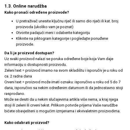
1.3. Online narudžba
Kako pronaći određene proizvode?
U pretraživač unesite ključnu riječ ili samo dio riječi ili kat. broj
proizvoda (ukoliko vam je poznat)
Otvorite padajući meni i odaberite kategoriju
Kliknite na piktogram kategorije i pogledajte ponuđene
proizvode.
Da li je proizvod dostupan?
Uz svaki proizvod nalazi se poruka određene boje koja Vam daje
informaciju o dostupnosti proizvodu.
Zeleni text = proizvod imamo na svom skladištu i isporučiv je u roku od
ca. 2 radna dana
Crveni text = proizvod može imati oznaku: isporučivo u roku od 5 do 7
dana, isporučivo sa nekim određenim datumom ili da jednostavno stoji
rasprodano.
Može se desiti da u nekim slučajevima artikla više nema, a kraj njega
stoji ili zeleni ili crveni tekst. Prilikom potvrde prijema Vaše narudžbe
bićete obavješteni o mogućim izmjenama i ekvivaletnim proizvodima.
Kako odabrati proizvod?