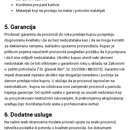
Korištene pre-paid kartice.
Materijali koji se prodaju na metar i potrošni materijali
5. Garancija
Prodavač garantira da proizvodi do roka predaje kupcu posjeduju
dogovorenu kvalitetu i da su bez nedostataka kao i da se mogu koristiti
za deklariranu namjenu, sukladno uputama proizvođača. Kupac je
prilikom prijema naručenih proizvoda pregledao pošiljku da li je potpuna
i da li ima vidljivih nedostataka. Ukoliko kupac utvrdi neki skriveni
nedostatak isti će biti otklonjen u garantnom roku u skladu sa Zakonom
o zaštiti potrošača ("Sl. glasnik BiH", br. 25/2006 i 88/2015). Garantni rok
vrijedi dvanaest mjeseci ukoliko nije drugačije navedeno i počinje sa
danom predaje robe kupcu. U slučaju da je proizvod isporučen sa
nedostatkom , kupcu se odobrava novi zamjenski proizvod u periodu
trajanja garancije. Od opštih uvjeta o garanciji su izuzeti nedostaci koji
su prouzrokovani nestručnim rukovanjem, ili prekomjernoj eksploataciji
uređaja (npr. Korištenje hobi alata u profesionalne svrhe).
6. Dodatne usluge
Na našim web stranicama možete pronaći upute za svaki proizvod,
tehničke podatke ili potvrdu o kvaliteti proizvoda. Svi dokumenti