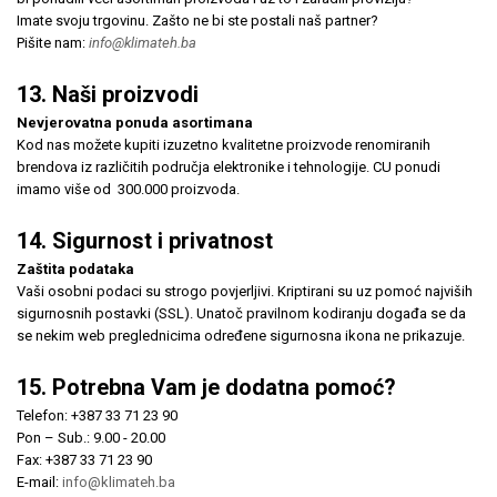
Imate svoju trgovinu. Zašto ne bi ste postali naš partner?
Pišite nam:
info@klimateh.ba
13. Naši proizvodi
Nevjerovatna ponuda asortimana
Kod nas možete kupiti izuzetno kvalitetne proizvode renomiranih
brendova iz različitih područja elektronike i tehnologije. CU ponudi
imamo više od 300.000 proizvoda.
14. Sigurnost i privatnost
Zaštita podataka
Vaši osobni podaci su strogo povjerljivi. Kriptirani su uz pomoć najviših
sigurnosnih postavki (SSL). Unatoč pravilnom kodiranju događa se da
se nekim web preglednicima određene sigurnosna ikona ne prikazuje.
15. Potrebna Vam je dodatna pomoć?
Telefon: +387 33 71 23 90
Pon – Sub.: 9.00 - 20.00
Fax: +387 33 71 23 90
E-mail:
info@klimateh.ba