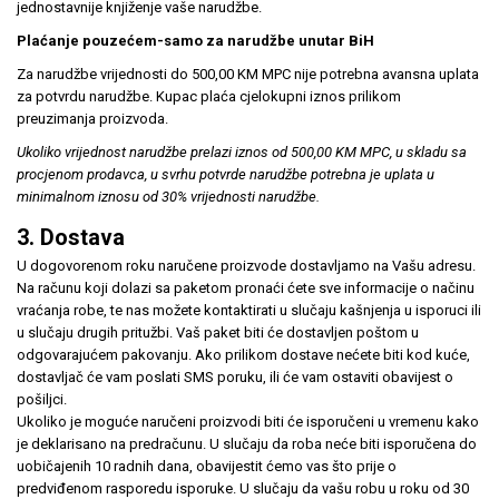
jednostavnije knjiženje vaše narudžbe.
Plaćanje pouzećem-samo za narudžbe unutar BiH
Za narudžbe vrijednosti do 500,00 KM MPC nije potrebna avansna uplata
za potvrdu narudžbe. Kupac plaća cjelokupni iznos prilikom
preuzimanja proizvoda.
Ukoliko vrijednost narudžbe prelazi iznos od 500,00 KM MPC, u skladu sa
procjenom prodavca, u svrhu potvrde narudžbe potrebna je uplata u
minimalnom iznosu od 30% vrijednosti narudžbe.
3. Dostava
U dogovorenom roku naručene proizvode dostavljamo na Vašu adresu.
Na računu koji dolazi sa paketom pronaći ćete sve informacije o načinu
vraćanja robe, te nas možete kontaktirati u slučaju kašnjenja u isporuci ili
u slučaju drugih pritužbi. Vaš paket biti će dostavljen poštom u
odgovarajućem pakovanju. Ako prilikom dostave nećete biti kod kuće,
dostavljač će vam poslati SMS poruku, ili će vam ostaviti obavijest o
pošiljci.
Ukoliko je moguće naručeni proizvodi biti će isporučeni u vremenu kako
je deklarisano na predračunu. U slučaju da roba neće biti isporučena do
uobičajenih 10 radnih dana, obavijestit ćemo vas što prije o
predviđenom rasporedu isporuke. U slučaju da vašu robu u roku od 30