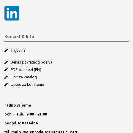
Kontakt & Info
Trgovina
Servis povratnog poziva
PDF_katalozi (EN)
Upit za katalog
Upute za korištenje
radno vrijeme
pon. - sub.: 9:00 - 21:00
nedjelja: neradna
tel. malo-/veleprodaja:+387 033 71 23 91