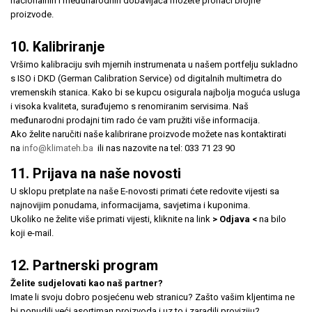
nacionalnih i međunarodnih dobavljača možete pronaći brojne
proizvode.
10. Kalibriranje
Vršimo kalibraciju svih mjernih instrumenata u našem portfelju sukladno
s ISO i DKD (German Calibration Service) od digitalnih multimetra do
vremenskih stanica. Kako bi se kupcu osigurala najbolja moguća usluga
i visoka kvaliteta, surađujemo s renomiranim servisima. Naš
međunarodni prodajni tim rado će vam pružiti više informacija.
Ako želite naručiti naše kalibrirane proizvode možete nas kontaktirati
na
info@klimateh.ba
ili nas nazovite na tel: 033 71 23 90
11. Prijava na naše novosti
U sklopu pretplate na naše E-novosti primati ćete redovite vijesti sa
najnovijim ponudama, informacijama, savjetima i kuponima.
Ukoliko ne želite više primati vijesti, kliknite na link
> Odjava <
na bilo
koji e-mail.
12. Partnerski program
Želite sudjelovati kao naš partner?
Imate li svoju dobro posjećenu web stranicu? Zašto vašim kljentima ne
bi ponudili veći asortiman proizvoda i uz to i zaradili proviziju?