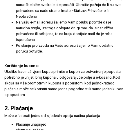
narudžbe biće sve koje ste poručili. Obratite pažnju da li su sve
prihvaćene sa naše strane. Imate >
Status
< Prihvaćeno ili
Neobrađeno
Na vašu e-mail adresu šaljemo Vam poruku potvrde da je
naruđba stigla, iza toga dobijate drugi mail da je narudžba
prihvaćena ili odbijena, te na kraju dobijate mail da je roba
isporučena
Po slanju proizvoda na Vašu adresu šaljemo Vam dodatnu
poruku potvrde.
Korištenje kupona:
Ukoliko kao naš vjerni kupac primite e-kupon za ostvarivanje popusta,
potrebno je unijeti broj kupona u odgovarajuće polje u e-košarici.Kod
akcija sa više promotivnih kupona s popustom, kod jednokratnog
plačanja može se koristiti samo jedna pogodnost ili samo jedan kupon
s popustom.
2. Plaćanje
Možete izabrati jednu od sljedećih opcija načina plaćanja:
Plaćanje unaprijed