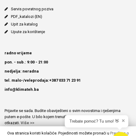
Servis povratnog poziva
PDF_katalozi (EN)
Upit za katalog
Upute za korištenje
radno vrijeme
pon. - sub.: 9:00 - 21:00
nedjelja: neradna
tel. malo-/veleprodaja:+387 033 71 23 91
info@klimateh.ba
Prijavite se sada. Budite obaviješteni o svim novostima i rješenjima
putem e-pošte. U bilo kojem trenutku možete prijavu besplatno
✕
Trebate pomoć? Tu smo! 👋
otkazati.
Više >>
Ova stranica koristi kolačiće. Pojedinosti možete pronaći u
Pravilima o