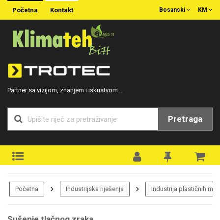
Početna
Kontakt
Bosanski
KM
Partner sa vizijom, znanjem i iskustvom...
Pretraga
Početna
Industrijska riješenja
Industrija plastičnih ma
Sušenje tlačnog zraka