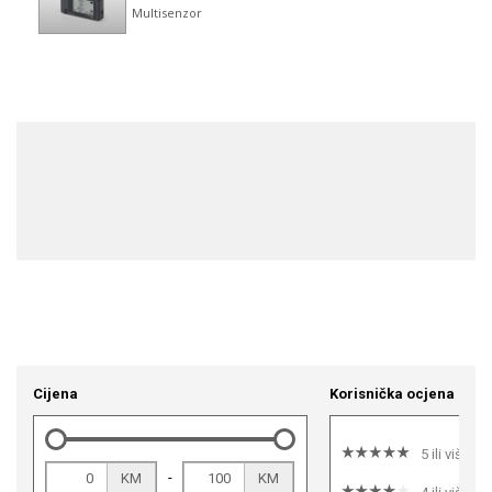
Cijena
Korisnička ocjena
5 ili više
-
KM
KM