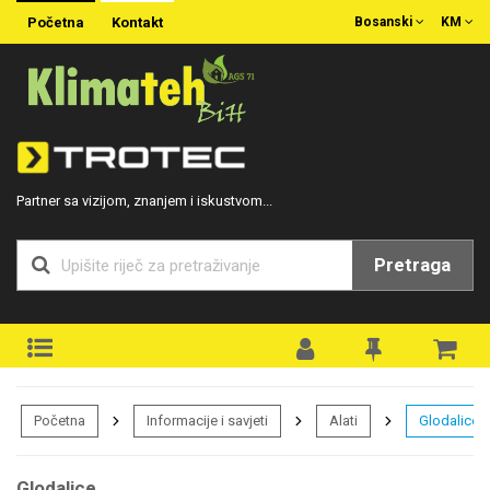
Početna
Kontakt
Bosanski
KM
Partner sa vizijom, znanjem i iskustvom...
Pretraga
Početna
Informacije i savjeti
Alati
Glodalice
Glodalice