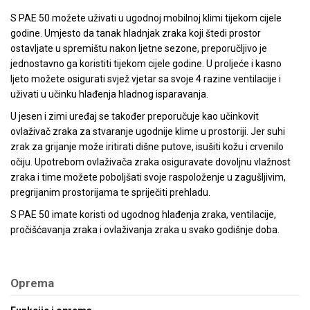
S PAE 50 možete uživati u ugodnoj mobilnoj klimi tijekom cijele
godine. Umjesto da tanak hladnjak zraka koji štedi prostor
ostavljate u spremištu nakon ljetne sezone, preporučljivo je
jednostavno ga koristiti tijekom cijele godine. U proljeće i kasno
ljeto možete osigurati svjež vjetar sa svoje 4 razine ventilacije i
uživati u učinku hlađenja hladnog isparavanja.
U jesen i zimi uređaj se također preporučuje kao učinkovit
ovlaživač zraka za stvaranje ugodnije klime u prostoriji. Jer suhi
zrak za grijanje može iritirati dišne putove, isušiti kožu i crvenilo
očiju. Upotrebom ovlaživača zraka osiguravate dovoljnu vlažnost
zraka i time možete poboljšati svoje raspoloženje u zagušljivim,
pregrijanim prostorijama te spriječiti prehladu.
S PAE 50 imate koristi od ugodnog hlađenja zraka, ventilacije,
pročišćavanja zraka i ovlaživanja zraka u svako godišnje doba.
Oprema