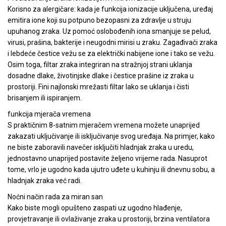
Korisno za alergičare: kada je funkcija ionizacije uključena, uređaj
emitira ione koji su potpuno bezopasni za zdravlje u struju
upuhanog zraka. Uz pomoć oslobođenih iona smanjuje se pelud,
virusi, prašina, bakterije i neugodni mirisi u zraku. Zagađivači zraka
i lebdeće čestice vežu se za električki nabijene ione i tako se vežu.
Osim toga, filtar zraka integriran na stražnjoj strani uklanja
dosadne dlake, životinjske dlake i čestice prašine iz zraka u
prostoriji. Fini najlonski mrežasti filtar lako se uklanja i čisti
brisanjem ili ispiranjem.
funkcija mjerača vremena
S praktičnim 8-satnim mjeračem vremena možete unaprijed
zakazati uključivanje ili isključivanje svog uređaja. Na primjer, kako
ne biste zaboravili navečer isključiti hladnjak zraka u uredu,
jednostavno unaprijed postavite željeno vrijeme rada. Nasuprot
tome, vrlo je ugodno kada ujutro uđete u kuhinju ili dnevnu sobu, a
hladnjak zraka već radi.
Noćni način rada za miran san
Kako biste mogli opušteno zaspati uz ugodno hlađenje,
provjetravanje ili ovlaživanje zraka u prostoriji, brzina ventilatora