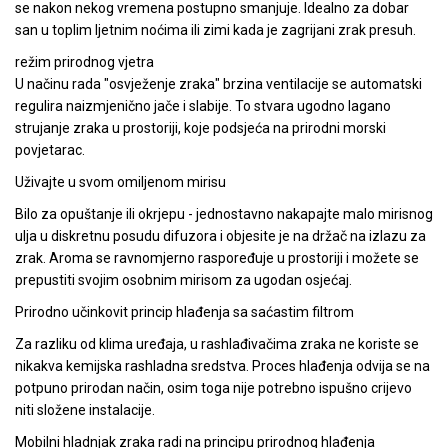
se nakon nekog vremena postupno smanjuje. Idealno za dobar
san u toplim ljetnim noćima ili zimi kada je zagrijani zrak presuh.
režim prirodnog vjetra
U načinu rada "osvježenje zraka" brzina ventilacije se automatski
regulira naizmjenično jače i slabije. To stvara ugodno lagano
strujanje zraka u prostoriji, koje podsjeća na prirodni morski
povjetarac.
Uživajte u svom omiljenom mirisu
Bilo za opuštanje ili okrjepu - jednostavno nakapajte malo mirisnog
ulja u diskretnu posudu difuzora i objesite je na držač na izlazu za
zrak. Aroma se ravnomjerno raspoređuje u prostoriji i možete se
prepustiti svojim osobnim mirisom za ugodan osjećaj.
Prirodno učinkovit princip hlađenja sa saćastim filtrom
Za razliku od klima uređaja, u rashlađivačima zraka ne koriste se
nikakva kemijska rashladna sredstva. Proces hlađenja odvija se na
potpuno prirodan način, osim toga nije potrebno ispušno crijevo
niti složene instalacije.
Mobilni hladnjak zraka radi na principu prirodnog hlađenja