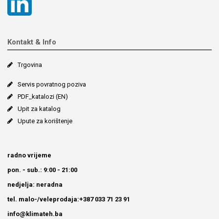
Kontakt & Info
Trgovina
Servis povratnog poziva
PDF_katalozi (EN)
Upit za katalog
Upute za korištenje
radno vrijeme
pon. - sub.: 9:00 - 21:00
nedjelja: neradna
tel. malo-/veleprodaja:+387 033 71 23 91
info@klimateh.ba