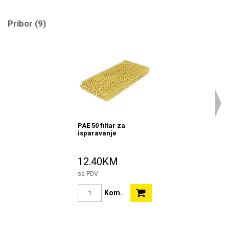
Pribor (9)
PAE 50 filtar za
isparavanje
12.40KM
sa PDV
Kom.