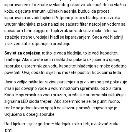
isparavanjem. To znate iz vlastitog iskustva: ako pušete na vlažnu
kožu, osjećate trenutni učinak hlađenja, budući da proces
isparavanja odvodi toplinu. Potpuno je isto s hladnjacima zraka:
unutar hladnjaka zraka nalazi se saćasti filtar natopljen vodom sa
saćastom tehnologijom. Topli zrak se vodi kroz mokri filter sa
stražnje strane uređaja i hladi se isparavanjem. Sada već hladniji
zrak ventilator otpuhuje u prostoriju.
Savjet za osvježenje:
što je voda hladnija, to je veći kapacitet
hlađenja. Ako stavite četiri rashladna paketa uključena u opseg
isporuke u spremnik za vodu, kapacitet hlađenja se može dodatno
povećati. Ovaj dodatni svježinu možete postići i kockicama leda.
Jasno vidljiv indikator razine punjenja na prvi vam pogled pokazuje
ima li još dovoljno vode u voluminoznom spremniku od 20 litara.
Kada je spremnik za vodu prazan, uređaj se automatski isključuje i
signalna LED dioda treperi. Ako spremnik ne želite puniti ručno,
može se jednostavno spojiti na slavinu pomoću crijeva koje je
uključeno u opseg isporuke.
Rad tijekom cijele godine – hladnjak zraka ljeti, ovlaživač zraka
zimi