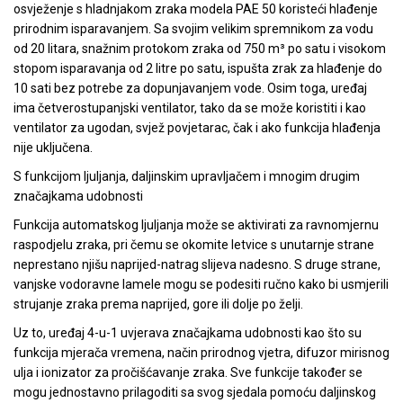
osvježenje s hladnjakom zraka modela PAE 50 koristeći hlađenje
prirodnim isparavanjem. Sa svojim velikim spremnikom za vodu
od 20 litara, snažnim protokom zraka od 750 m³ po satu i visokom
stopom isparavanja od 2 litre po satu, ispušta zrak za hlađenje do
10 sati bez potrebe za dopunjavanjem vode. Osim toga, uređaj
ima četverostupanjski ventilator, tako da se može koristiti i kao
ventilator za ugodan, svjež povjetarac, čak i ako funkcija hlađenja
nije uključena.
S funkcijom ljuljanja, daljinskim upravljačem i mnogim drugim
značajkama udobnosti
Funkcija automatskog ljuljanja može se aktivirati za ravnomjernu
raspodjelu zraka, pri čemu se okomite letvice s unutarnje strane
neprestano njišu naprijed-natrag slijeva nadesno. S druge strane,
vanjske vodoravne lamele mogu se podesiti ručno kako bi usmjerili
strujanje zraka prema naprijed, gore ili dolje po želji.
Uz to, uređaj 4-u-1 uvjerava značajkama udobnosti kao što su
funkcija mjerača vremena, način prirodnog vjetra, difuzor mirisnog
ulja i ionizator za pročišćavanje zraka. Sve funkcije također se
mogu jednostavno prilagoditi sa svog sjedala pomoću daljinskog