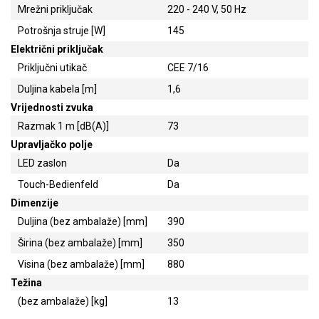
Mrežni priključak
220 - 240 V, 50 Hz
Potrošnja struje [W]
145
Električni priključak
Priključni utikač
CEE 7/16
Duljina kabela [m]
1,6
Vrijednosti zvuka
Razmak 1 m [dB(A)]
73
Upravljačko polje
LED zaslon
Da
Touch-Bedienfeld
Da
Dimenzije
Duljina (bez ambalaže) [mm]
390
Širina (bez ambalaže) [mm]
350
Visina (bez ambalaže) [mm]
880
Težina
(bez ambalaže) [kg]
13