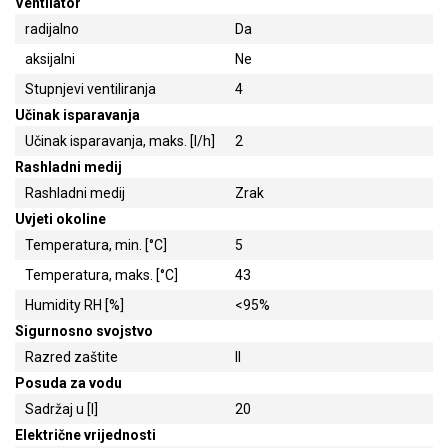
Ventilator
radijalno
Da
aksijalni
Ne
Stupnjevi ventiliranja
4
Učinak isparavanja
Učinak isparavanja, maks. [l/h]
2
Rashladni medij
Rashladni medij
Zrak
Uvjeti okoline
Temperatura, min. [°C]
5
Temperatura, maks. [°C]
43
Humidity RH [%]
<95%
Sigurnosno svojstvo
Razred zaštite
II
Posuda za vodu
Sadržaj u [l]
20
Električne vrijednosti