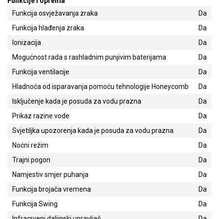
Funkcije i oprema
Funkcija osvježavanja zraka
Da
Funkcija hlađenja zraka
Da
Ionizacija
Da
Mogućnost rada s rashladnim punjivim baterijama
Da
Funkcija ventilacije
Da
Hladnoća od isparavanja pomoću tehnologije Honeycomb
Da
Isključenje kada je posuda za vodu prazna
Da
Prikaz razine vode
Da
Svjetiljka upozorenja kada je posuda za vodu prazna
Da
Noćni režim
Da
Trajni pogon
Da
Namjestiv smjer puhanja
Da
Funkcija brojača vremena
Da
Funkcija Swing
Da
Infracrveni daljinski upravljač
Da