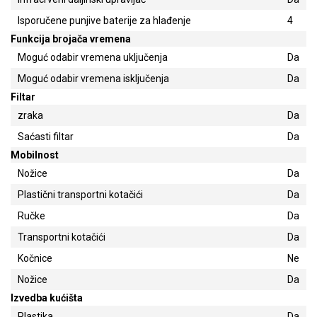
Isporučene punjive baterije za hlađenje
4
Funkcija brojača vremena
Moguć odabir vremena uključenja
Da
Moguć odabir vremena isključenja
Da
Filtar
zraka
Da
Saćasti filtar
Da
Mobilnost
Nožice
Da
Plastični transportni kotačići
Da
Ručke
Da
Transportni kotačići
Da
Kočnice
Ne
Nožice
Da
Izvedba kućišta
Plastika
Da