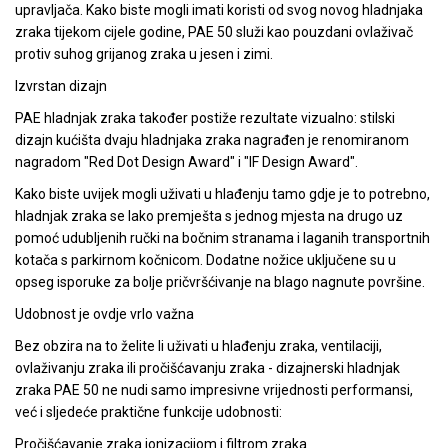
upravljača. Kako biste mogli imati koristi od svog novog hladnjaka
zraka tijekom cijele godine, PAE 50 služi kao pouzdani ovlaživač
protiv suhog grijanog zraka u jesen i zimi.
Izvrstan dizajn
PAE hladnjak zraka također postiže rezultate vizualno: stilski
dizajn kućišta dvaju hladnjaka zraka nagrađen je renomiranom
nagradom "Red Dot Design Award" i "IF Design Award".
Kako biste uvijek mogli uživati u hlađenju tamo gdje je to potrebno,
hladnjak zraka se lako premješta s jednog mjesta na drugo uz
pomoć udubljenih ručki na bočnim stranama i laganih transportnih
kotača s parkirnom kočnicom. Dodatne nožice uključene su u
opseg isporuke za bolje pričvršćivanje na blago nagnute površine.
Udobnost je ovdje vrlo važna
Bez obzira na to želite li uživati u hlađenju zraka, ventilaciji,
ovlaživanju zraka ili pročišćavanju zraka - dizajnerski hladnjak
zraka PAE 50 ne nudi samo impresivne vrijednosti performansi,
već i sljedeće praktične funkcije udobnosti:
Pročišćavanje zraka ionizacijom i filtrom zraka