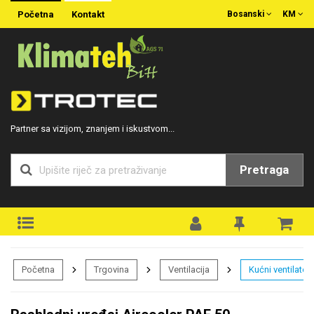
Početna
Kontakt
Bosanski
KM
Partner sa vizijom, znanjem i iskustvom...
Pretraga
Početna
Trgovina
Ventilacija
Kućni ventilatori