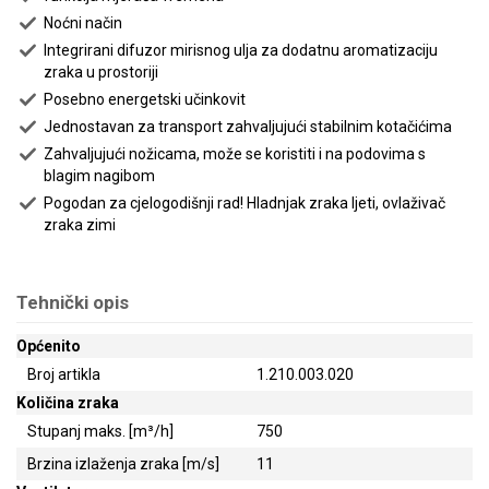
Noćni način
Integrirani difuzor mirisnog ulja za dodatnu aromatizaciju
zraka u prostoriji
Posebno energetski učinkovit
Jednostavan za transport zahvaljujući stabilnim kotačićima
Zahvaljujući nožicama, može se koristiti i na podovima s
blagim nagibom
Pogodan za cjelogodišnji rad! Hladnjak zraka ljeti, ovlaživač
zraka zimi
Tehnički opis
Općenito
Broj artikla
1.210.003.020
Količina zraka
Stupanj maks. [m³/h]
750
Brzina izlaženja zraka [m/s]
11