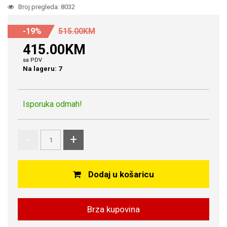
Broj pregleda: 8032
-19%
515.00KM
415.00KM
sa PDV
Na lageru: 7
Isporuka odmah!
-
+
Dodaj u košaricu
Brza kupovina