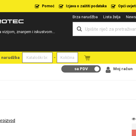
Pomoć
Izjava o zaštiti podataka
Opći uvjet
Brza narudžba
Lista želja
Newsl
a vizijom, znanjem i iskustvom...
a narudžba
-
sa PDV
Moj račun
proizvod