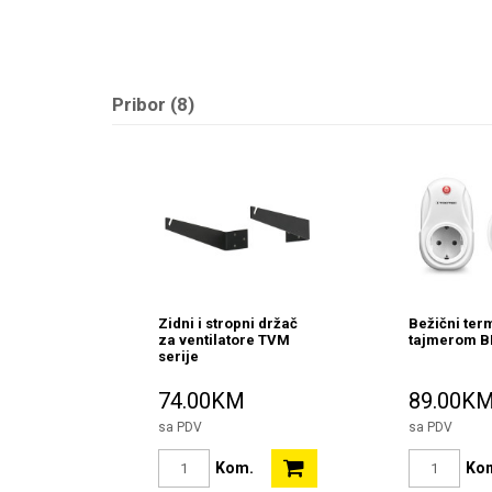
Pribor (8)
Zidni i stropni držač
Bežični term
za ventilatore TVM
tajmerom B
serije
74.00KM
89.00K
sa PDV
sa PDV
Kom.
Ko