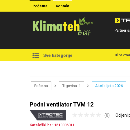
Početna
Kontakt
Partner s
Direktn
Sve kategorije
Početna
Trgovina_1
Akcija ljeto 2026
Podni ventilator TVM 12
(0)
Ocijeni 
Kataloški br.: 1510006011