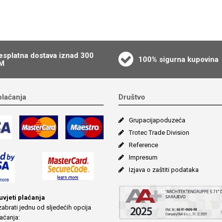
esplatna dostava iznad 300
100% sigurna kupovina
M
plaćanja
Društvo
Grupacija­poduzeća
Trotec Trade Division
Reference
Impresum
Izjava o zaštiti podataka
 uvjeti plaćanja
abrati jednu od sljedećih opcija
aćanja: