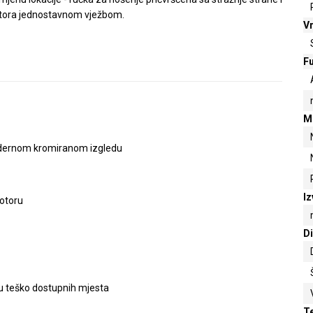
atora jednostavnom vježbom.
Vr
Fu
M
modernom kromiranom izgledu
Iz
motoru
D
iju teško dostupnih mjesta
T