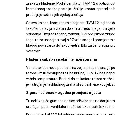
zraka za hlađenje. Podni ventilator TVM 12 u potpunosti
kromiranog nosača postolja - čak je i motor opremljen
produljuje radni vijek cijelog uređaja.
Sa svojim cool kromiranim dizajnom, TVM 12 izgleda d
također ostavlja izvrstan dojam u uredu. Elegantni vjeta
snimanja. Uzgred rečeno, zahvaljujući opcijskom zidno
toga, retro uređaj sa svojih 37 vata snage i promjerom 
blagog povjetarca do jakog vjetra. Bilo za ventilaciju, pr
svestran.
Hlađenje čak i pri visokim temperaturama
Ventilator se može postaviti na željenu razinu snage p
rotora. Uz tri dostupne razine brzine, TVM 12 bez nap
vršnih temperatura. Budući da se košara rotora može ko
je li strujanje rashladnog zraka blizu tla ili više - uvijek st
Siguran oslonac – zgodna promjena mjesta
Tri neklizajuće gumene nožice pričvršćene na donju st
uređaja - podni ventilator može se lako nositi čak i s m
Kompaktni TVM 12 također je dobro pripremljen za promj