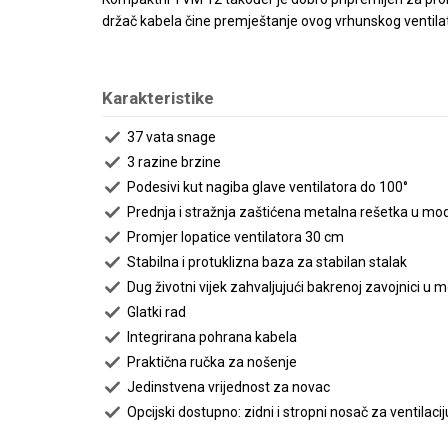
držač kabela čine premještanje ovog vrhunskog ventil
Karakteristike
37 vata snage
3 razine brzine
Podesivi kut nagiba glave ventilatora do 100°
Prednja i stražnja zaštićena metalna rešetka u 
Promjer lopatice ventilatora 30 cm
Stabilna i protuklizna baza za stabilan stalak
Dug životni vijek zahvaljujući bakrenoj zavojnici u 
Glatki rad
Integrirana pohrana kabela
Praktična ručka za nošenje
Jedinstvena vrijednost za novac
Opcijski dostupno: zidni i stropni nosač za ventilac