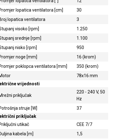
Promjer lopatica ventilatora ["]
12
Promjer lopatica ventilatora [cm]
30
Broj lopatica ventilatora
3
Stupanj visoko [rpm]
1.250
Stupanj srednje [rpm]
1.100
Stupanj nisko [rpm]
950
Promjer noge [mm]
16 (krom)
Promjer poklopca ventilatora [mm]
350 (krom)
Motor
78x16 mm
ektrične vrijednosti
220 - 240 V, 50
Mrežni priključak
Hz
Potrošnja struje [W]
37
ektrični priključak
Priključni utikač
CEE 7/7
Duljina kabela [m]
1,5