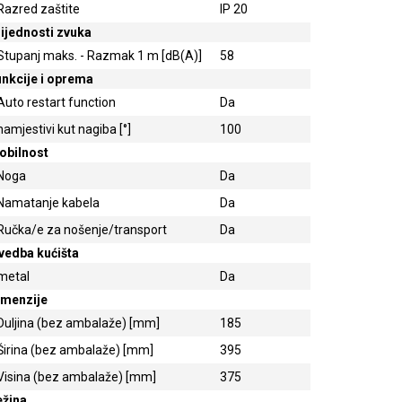
Razred zaštite
IP 20
ijednosti zvuka
Stupanj maks. - Razmak 1 m [dB(A)]
58
nkcije i oprema
Auto restart function
Da
namjestivi kut nagiba [°]
100
obilnost
Noga
Da
Namatanje kabela
Da
Ručka/e za nošenje/transport
Da
vedba kućišta
metal
Da
imenzije
Duljina (bez ambalaže) [mm]
185
Širina (bez ambalaže) [mm]
395
Visina (bez ambalaže) [mm]
375
ežina