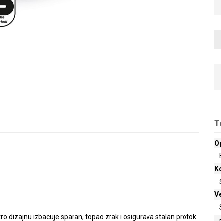
T
O
Ko
Ve
ro dizajnu izbacuje sparan, topao zrak i osigurava stalan protok