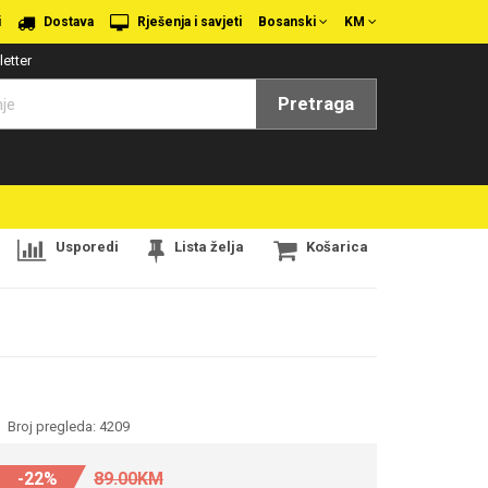
i
Dostava
Rješenja i savjeti
Bosanski
KM
etter
Pretraga
Usporedi
Lista želja
Košarica
Broj pregleda: 4209
-22%
89.00KM