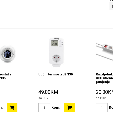
ostat s
Utični termostat BN30
Razdjelnik
N35
USB utični
punjenje
M
49.00KM
20.00K
sa PDV
sa PDV
m.
Kom.
K