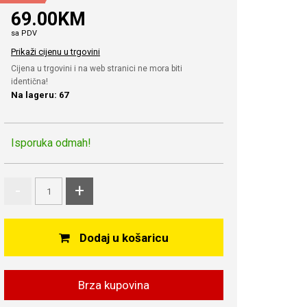
69.00KM
sa PDV
Prikaži cijenu u trgovini
Cijena u trgovini i na web stranici ne mora biti
identična!
Na lageru: 67
Isporuka odmah!
-
+
Dodaj u košaricu
Brza kupovina