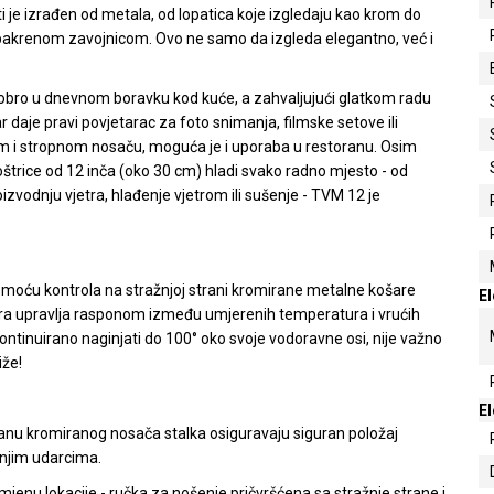
 je izrađen od metala, od lopatica koje izgledaju kao krom do
 bakrenom zavojnicom. Ovo ne samo da izgleda elegantno, već i
obro u dnevnom boravku kod kuće, a zahvaljujući glatkom radu
r daje pravi povjetarac za foto snimanja, filmske setove ili
m i stropnom nosaču, moguća je i uporaba u restoranu. Osim
oštrice od 12 inča (oko 30 cm) hladi svako radno mjesto - od
oizvodnju vjetra, hlađenje vjetrom ili sušenje - TVM 12 je
omoću kontrola na stražnjoj strani kromirane metalne košare
El
ora upravlja rasponom između umjerenih temperatura i vrućih
ntinuirano naginjati do 100° oko svoje vodoravne osi, nije važno
iže!
El
ranu kromiranog nosača stalka osiguravaju siguran položaj
anjim udarcima.
enu lokacije - ručka za nošenje pričvršćena sa stražnje strane i