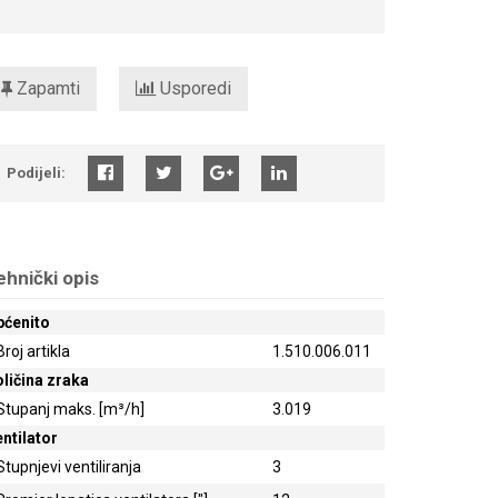
Zapamti
Usporedi
Podijeli:
ehnički opis
pćenito
Broj artikla
1.510.006.011
ličina zraka
Stupanj maks. [m³/h]
3.019
ntilator
Stupnjevi ventiliranja
3