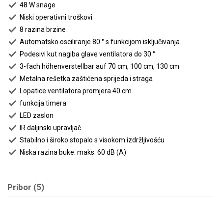
48 W snage
Niski operativni troškovi
8 razina brzine
Automatsko osciliranje 80 ° s funkcijom isključivanja
Podesivi kut nagiba glave ventilatora do 30 °
3-fach höhenverstellbar auf 70 cm, 100 cm, 130 cm
Metalna rešetka zaštićena sprijeda i straga
Lopatice ventilatora promjera 40 cm
funkcija timera
LED zaslon
IR daljinski upravljač
Stabilno i široko stopalo s visokom izdržljivošću
Niska razina buke: maks. 60 dB (A)
Pribor (5)