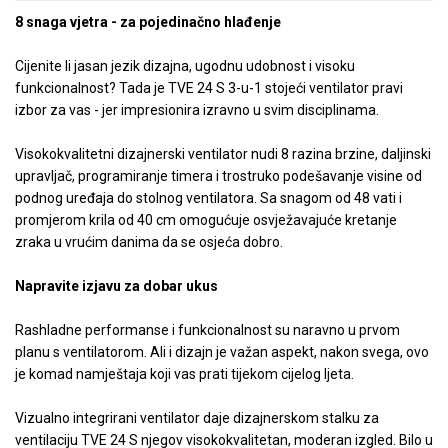
8 snaga vjetra - za pojedinačno hlađenje
Cijenite li jasan jezik dizajna, ugodnu udobnost i visoku
funkcionalnost? Tada je TVE 24 S 3-u-1 stojeći ventilator pravi
izbor za vas - jer impresionira izravno u svim disciplinama.
Visokokvalitetni dizajnerski ventilator nudi 8 razina brzine, daljinski
upravljač, programiranje timera i trostruko podešavanje visine od
podnog uređaja do stolnog ventilatora. Sa snagom od 48 vati i
promjerom krila od 40 cm omogućuje osvježavajuće kretanje
zraka u vrućim danima da se osjeća dobro.
Napravite izjavu za dobar ukus
Rashladne performanse i funkcionalnost su naravno u prvom
planu s ventilatorom. Ali i dizajn je važan aspekt, nakon svega, ovo
je komad namještaja koji vas prati tijekom cijelog ljeta.
Vizualno integrirani ventilator daje dizajnerskom stalku za
ventilaciju TVE 24 S njegov visokokvalitetan, moderan izgled. Bilo u