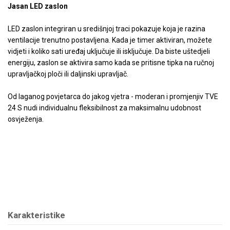
Jasan LED zaslon
LED zaslon integriran u središnjoj traci pokazuje koja je razina
ventilacije trenutno postavljena. Kada je timer aktiviran, možete
vidjeti i koliko sati uređaj uključuje ili isključuje. Da biste uštedjeli
energiju, zaslon se aktivira samo kada se pritisne tipka na ručnoj
upravljačkoj ploči ili daljinski upravljač.
Od laganog povjetarca do jakog vjetra - moderan i promjenjiv TVE
24 S nudi individualnu fleksibilnost za maksimalnu udobnost
osvježenja.
Karakteristike