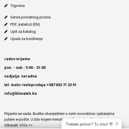
Trgovina
Servis povratnog poziva
PDF_katalozi (EN)
Upit za katalog
Upute za korištenje
radno vrijeme
pon. - sub.: 9:00 - 21:00
nedjelja: neradna
tel. malo-/veleprodaja:+387 033 71 23 91
info@klimateh.ba
Prijavite se sada. Budite obaviješteni o svim novostima i rješenjima
putem e-pošte. U bilo kojem trenutku možete prijavu besplatno
✕
Trebate pomoć? Tu smo! 👋
otkazati.
Više >>