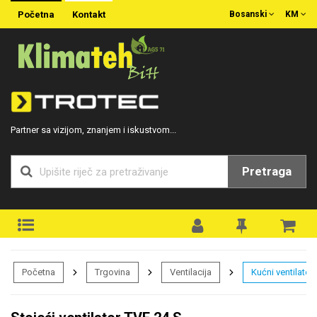
Početna
Kontakt
Bosanski
KM
Partner sa vizijom, znanjem i iskustvom...
Pretraga
Početna
Trgovina
Ventilacija
Kućni ventilatori