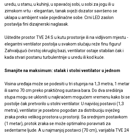
uredu, u stanu, u kuhinji, u spavaćoj sobi, u sobi za jogu ili u
zimskom vrtu - elegantan, tanak svježi dozator savršeno se
uklapa u ambijent vaše pojedinačne sobe. Crni LED zaslon
postavlja fini dizajnerski naglasak.
Uštedite prostor TVE 24 S u kutu prostorije ili na vidljivom mjestu -
elegantni ventilator postolja u svakom slučaju reže finu figuru!
Zahvaljujući čvrstoj okrugloj bazi, ventilator ostaje stabilan čak i
kada stvari postanu turbulentnije u uredu ili kod kuće.
Smanjite na maksimum: stalak i stolni ventilator u jednom
Visina uređaja može se podesiti u tri stupnja na 1,3 metra, 1 metar
ili samo 70 cm preko praktičnog sustava bara. Do dva središnja
stupa mogu se ukloniti u najkraćem mogućem vremenu kako bi se
postolje čak pretvorilo u stolni ventilator. U najvišoj postavci (1,3
metra), ventilator je posebno pogodan za distribuciju svježeg
zraka preko velikog prostora u prostoriji. Sa srednjom postavkom
(1 metar), protok zraka se može optimalno poravnati za
sedentarne ljude. A u najmanjoj postavci (70 cm), varijabla TVE 24