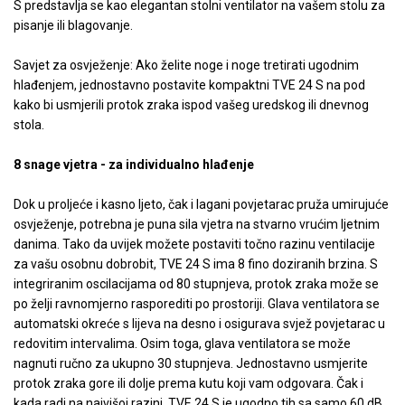
S predstavlja se kao elegantan stolni ventilator na vašem stolu za
pisanje ili blagovanje.
Savjet za osvježenje: Ako želite noge i noge tretirati ugodnim
hlađenjem, jednostavno postavite kompaktni TVE 24 S na pod
kako bi usmjerili protok zraka ispod vašeg uredskog ili dnevnog
stola.
8 snage vjetra - za individualno hlađenje
Dok u proljeće i kasno ljeto, čak i lagani povjetarac pruža umirujuće
osvježenje, potrebna je puna sila vjetra na stvarno vrućim ljetnim
danima. Tako da uvijek možete postaviti točno razinu ventilacije
za vašu osobnu dobrobit, TVE 24 S ima 8 fino doziranih brzina. S
integriranim oscilacijama od 80 stupnjeva, protok zraka može se
po želji ravnomjerno rasporediti po prostoriji. Glava ventilatora se
automatski okreće s lijeva na desno i osigurava svjež povjetarac u
redovitim intervalima. Osim toga, glava ventilatora se može
nagnuti ručno za ukupno 30 stupnjeva. Jednostavno usmjerite
protok zraka gore ili dolje prema kutu koji vam odgovara. Čak i
kada radi na najvišoj razini, TVE 24 S je ugodno tih sa samo 60 dB