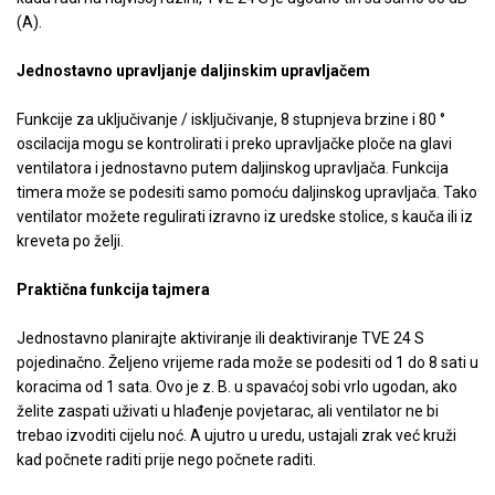
(A).
Jednostavno upravljanje daljinskim upravljačem
Funkcije za uključivanje / isključivanje, 8 stupnjeva brzine i 80 °
oscilacija mogu se kontrolirati i preko upravljačke ploče na glavi
ventilatora i jednostavno putem daljinskog upravljača. Funkcija
timera može se podesiti samo pomoću daljinskog upravljača. Tako
ventilator možete regulirati izravno iz uredske stolice, s kauča ili iz
kreveta po želji.
Praktična funkcija tajmera
Jednostavno planirajte aktiviranje ili deaktiviranje TVE 24 S
pojedinačno. Željeno vrijeme rada može se podesiti od 1 do 8 sati u
koracima od 1 sata. Ovo je z. B. u spavaćoj sobi vrlo ugodan, ako
želite zaspati uživati u hlađenje povjetarac, ali ventilator ne bi
trebao izvoditi cijelu noć. A ujutro u uredu, ustajali zrak već kruži
kad počnete raditi prije nego počnete raditi.