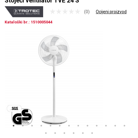
Stojeći ventilator TVE 24 S
(0)
Ocijeni proizvod
Kataloški br.: 1510005044