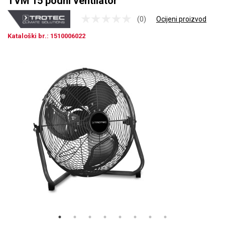
TVM 15 podni ventilator
(0)
Ocijeni proizvod
Kataloški br.: 1510006022