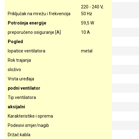
220 - 240 V,
Priključak na mrežu i frekvencija
50 Hz
Potrošnja energije
59,5 W
preporučeno osiguranje [A]
10 A
Pogled
lopatice ventilatora
metal
Rok trajanja
složivo
Vrsta uređaja
podni ventilator
Tip ventilatora
aksijalni
Karakteristike i oprema
Podesivi smjer/nagib
Držač kabla