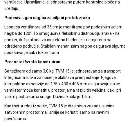
ventilacije. Upravljanje je jednostavno putem kontrolne ploče na
uređaju.
Podesivi ugao nagiba za ciljani protok zraka
Lopatica ventilatora od 35 cm je montirana pod podesivim uglom
nagiba do 120°. To omogućava fleksibilnu distribuciju zraka - na
primjer, duž plafona za indirektno hlađenje ili usmjereno na
određeno područje. Stabilan mehanizam nagiba osigurava sigurno
podešavanje čak i tokom rada.
Prenosiv i čvrsto konstruiran
Sa težinom od samo 3,0 kg, TVM 15 je jednostavan za transport.
Integrisana ručka za nošenje olakšava premještanje. Njegove
kompaktne dimenzije od 175 x 430 x 405 mm osiguravaju da se
ventilator može koristiti u prostorijama različitih veličina, čak i pri
većim postavkama snage. Dužina kabla je 1,6 m.
Kao i svi uređaji iz serije, TVM 15 je dizajniran za rad u suhim
zatvorenim prostorima i smije se koristiti samo na ravnim
površinama.