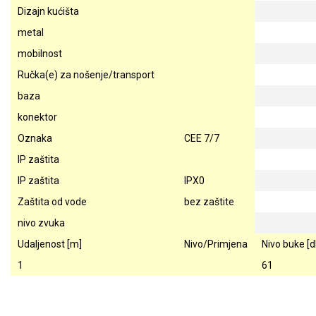
Dizajn kućišta
metal
mobilnost
Ručka(e) za nošenje/transport
baza
konektor
Oznaka
CEE 7/7
IP zaštita
IP zaštita
IPX0
Zaštita od vode
bez zaštite
nivo zvuka
Udaljenost [m]
Nivo/Primjena
Nivo buke [d
1
61