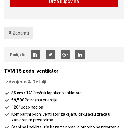
Brza kupovina
Zapamti
Podijeli:
TVM 15 podni ventilator
Izdvojeno & Detalji
35 cm / 14"
Prečnik lopatica ventilatora
59,5 W
Potrošnja energije
120°
ugao nagiba
Kompaktni podni ventilator za ciljanu cirkulaciju zraka u
zatvorenim prostorima
Stabilna i neklizajuća baza za postolje otporno na prevrtanje