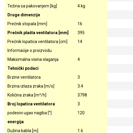
Težina sa pakovanjem [kg]
4 kg
Druge dimenzije
Prečnik stopala [mm]
16
Prečnik plašta ventilatora [mm]
395
Prečnik lopatica ventilatora [cm]
14
Informacije o proizvodu
Maksimalna visina slaganja.
4
Tehnički podaci
Brzine ventilatora
3
Brzina izlaza zraka [m/s]
3.4
Količina zraka [m³/h]
3798
Broj lopatica ventilatora
3
podesivi ugao nagiba [°]
120
energija
Dužina kabla [m]
1.6