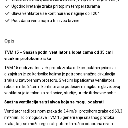
Ugodno kretanje zraka pri toplim temperaturama
Glava ventilatora se kontinuirano naginje do 120°
Pouzdana ventilacija u tri nivoa brzine
Opis
TVM 15 – Snažan podni ventilator s lopaticama od 35 cm i
visokim protokom zraka
TVM 15 nudi znatno veći protok zraka od kompaktnih jedinica i
dizajniran je za korisnike kojima je potrebna snažna cirkulacija
zraka u zatvorenom prostoru. S većim lopaticama ventilatora,
robusnim kućištem i kontinuirano podesivim nagibom glave, ovaj
ventilator je idealan za radionice, studije, urede ili dnevne sobe.
Snažna ventilacija sa tri nivoa koja se mogu odabrati
Ventilator radi brzinom zraka do 3,4 m/s i protokom zraka od 63,3
m³/min. To omogućava TVM 15 generiranje snažnog protoka
zraka, koji se može regulirati putem tri ručno odabrana nivoa