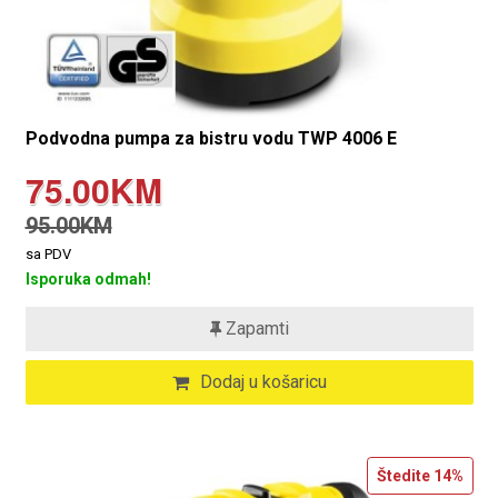
Podvodna pumpa za bistru vodu TWP 4006 E
75.00KM
95.00KM
sa PDV
Isporuka odmah!
Zapamti
Dodaj u košaricu
Štedite
14%