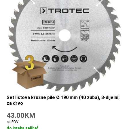
Set listova kružne pile Ø 190 mm (40 zuba), 3-dijelni;
za drvo
43.00KM
sa PDV
do isteka zaliha!