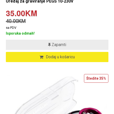
Uređaj za graviranje PEGS 10-230V
35.00KM
40.00KM
sa PDV
Isporuka odmah!
Zapamti
Dodaj u košaricu
Štedite
35%