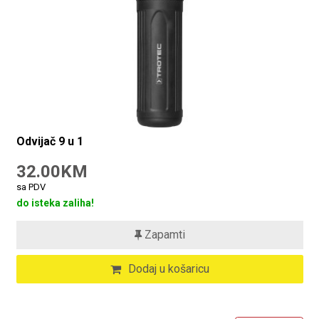
Odvijač 9 u 1
32.00KM
sa PDV
do isteka zaliha!
Zapamti
Dodaj u košaricu