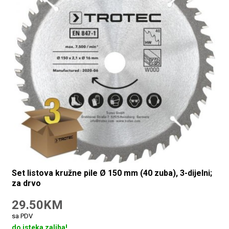
Set listova kružne pile Ø 150 mm (40 zuba), 3-dijelni;
za drvo
29.50KM
sa PDV
do isteka zaliha!