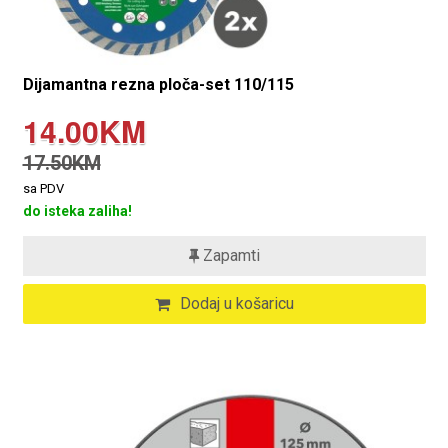
Dijamantna rezna ploča-set 110/115
14.00KM
17.50KM
sa PDV
do isteka zaliha!
Zapamti
Dodaj u košaricu