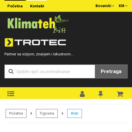
Početna
Kontakt
Bosanski
KM
Partner sa vizijom, znanjem i iskustvom...
Pretraga
Početna
Trgovina
Alati