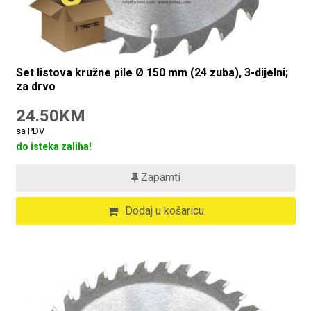
Set listova kružne pile Ø 150 mm (24 zuba), 3-dijelni;
za drvo
24.50KM
sa PDV
do isteka zaliha!
Zapamti
Dodaj u košaricu