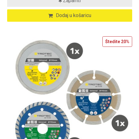
Zapamti
Dodaj u košaricu
Štedite
20%