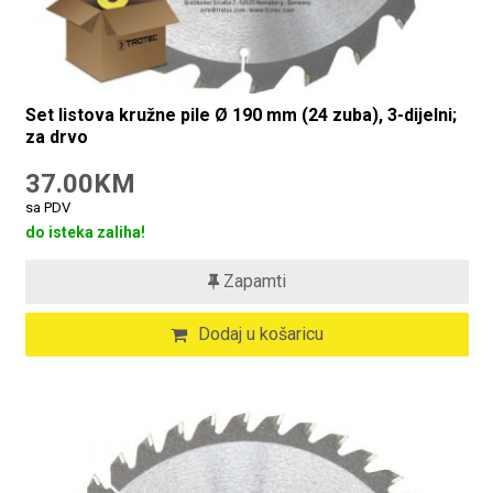
Set listova kružne pile Ø 190 mm (24 zuba), 3-dijelni;
za drvo
37.00KM
sa PDV
do isteka zaliha!
Zapamti
Dodaj u košaricu