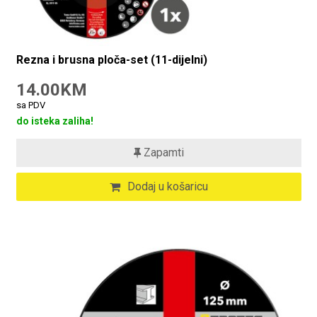
Rezna i brusna ploča-set (11-dijelni)
14.00KM
sa PDV
do isteka zaliha!
Zapamti
Dodaj u košaricu