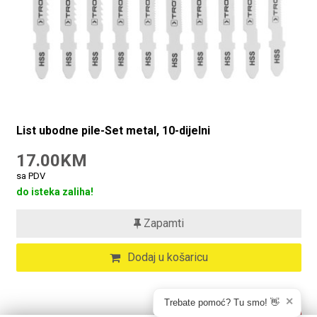
List ubodne pile-Set metal, 10-dijelni
17.00KM
sa PDV
do isteka zaliha!
Zapamti
Dodaj u košaricu
✕
Trebate pomoć? Tu smo! 👋
Štedite
29%