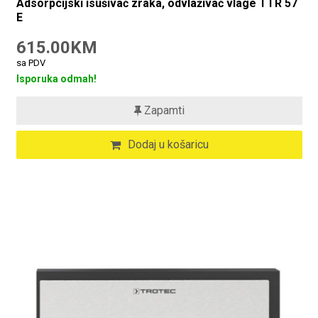
Adsorpcijski isušivač zraka, odvlaživač vlage TTR 57
E
615.00KM
sa PDV
Isporuka odmah!
Zapamti
Dodaj u košaricu