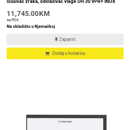
Isušivač zraka, odvlaživač vlage DH 30 VPR+ INOX
11,745.00KM
sa PDV
Na skladištu u Njemačkoj
Zapamti
Dodaj u košaricu