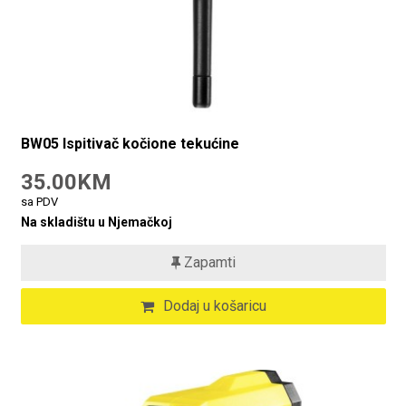
BW05 Ispitivač kočione tekućine
35.00KM
sa PDV
Na skladištu u Njemačkoj
Zapamti
Dodaj u košaricu