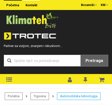
Početna
Kontakt
Bosanski
KM
Partner sa vizijom, znanjem i iskustvom...
Pretraga
Početna
Trgovina
Automobilska tehnologija