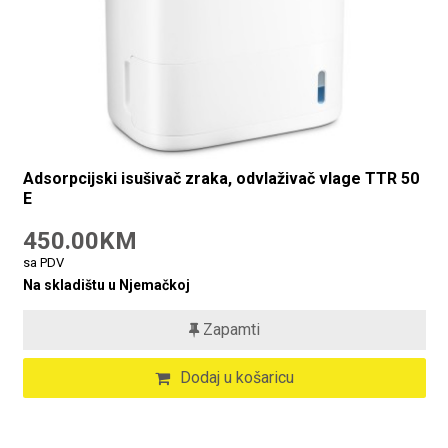
Adsorpcijski isušivač zraka, odvlaživač vlage TTR 50
E
450.00KM
sa PDV
Na skladištu u Njemačkoj
Zapamti
Dodaj u košaricu