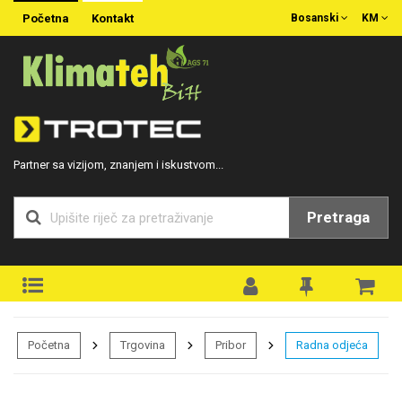
Početna
Kontakt
Bosanski
KM
Partner sa vizijom, znanjem i iskustvom...
Pretraga
Početna
Trgovina
Pribor
Radna odjeća