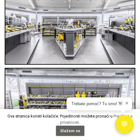
✕
Trebate pomoć? Tu smo! 👋
Ova stranica koristi kolačiće. Pojedinosti možete pronaći u
Pravilima o
privatnosti.
💬
Slažem se