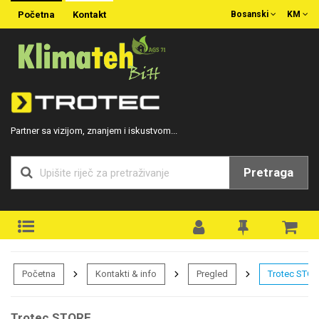
Početna
Kontakt
Bosanski
KM
Partner sa vizijom, znanjem i iskustvom...
Pretraga
Početna
Kontakti & info
Pregled
Trotec STO
Trotec STORE