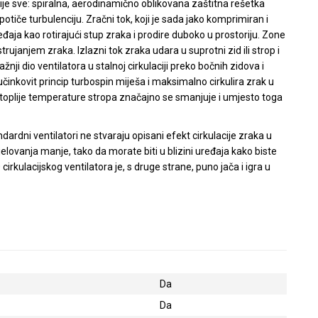
nije sve: spiralna, aerodinamično oblikovana zaštitna rešetka
potiče turbulenciju. Zračni tok, koji je sada jako komprimiran i
eđaja kao rotirajući stup zraka i prodire duboko u prostoriju. Zone
strujanjem zraka. Izlazni tok zraka udara u suprotni zid ili strop i
žnji dio ventilatora u stalnoj cirkulaciji preko bočnih zidova i
 učinkovit princip turbospin miješa i maksimalno cirkulira zrak u
 toplije temperature stropa značajno se smanjuje i umjesto toga
ardni ventilatori ne stvaraju opisani efekt cirkulacije zraka u
jelovanja manje, tako da morate biti u blizini uređaja kako biste
 cirkulacijskog ventilatora je, s druge strane, puno jača i igra u
Da
Da