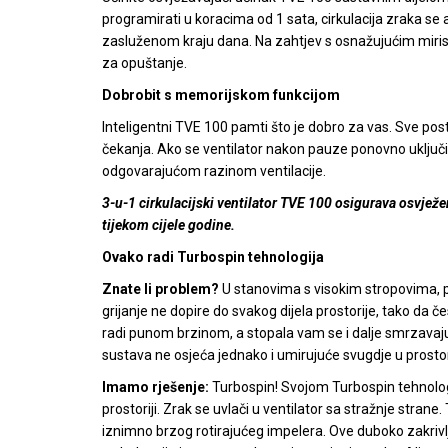
programirati u koracima od 1 sata, cirkulacija zraka se 
zasluženom kraju dana. Na zahtjev s osnažujućim miri
za opuštanje.
Dobrobit s memorijskom funkcijom
Inteligentni TVE 100 pamti što je dobro za vas. Sve 
čekanja. Ako se ventilator nakon pauze ponovno uključi
odgovarajućom razinom ventilacije.
3-u-1 cirkulacijski ventilator TVE 100 osigurava osvježen
tijekom cijele godine.
Ovako radi Turbospin tehnologija
Znate li problem?
U stanovima s visokim stropovima, p
grijanje ne dopire do svakog dijela prostorije, tako da č
radi punom brzinom, a stopala vam se i dalje smrzavaju. S
sustava ne osjeća jednako i umirujuće svugdje u prostori
Imamo rješenje:
Turbospin! Svojom Turbospin tehnologi
prostoriji. Zrak se uvlači u ventilator sa stražnje stran
iznimno brzog rotirajućeg impelera. Ove duboko zakriv