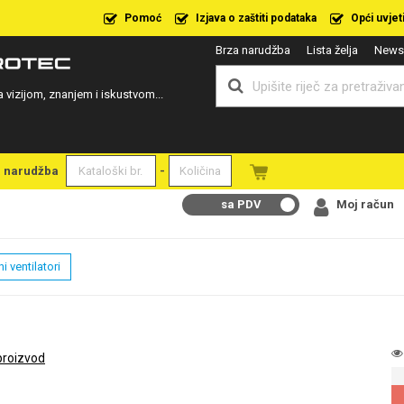
Pomoć
Izjava o zaštiti podataka
Opći uvjet
Brza narudžba
Lista želja
Newsl
a vizijom, znanjem i iskustvom...
a narudžba
-
sa PDV
Moj račun
i ventilatori
proizvod