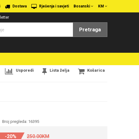
i
Dostava
Rješenja i savjeti
Bosanski
KM
etter
Pretraga
Usporedi
Lista želja
Košarica
Broj pregleda: 16395
-20%
250.00KM