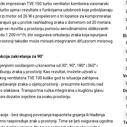
čki impresivan TVE 100 turbo ventilator kombinira vizionarski
urbo spina i rezultate s funkcijama udobnosti koje poboljšavaju
e brzi motor od 26 W s propelerom s tri lopatice za komprimiranje
pretvarajući ga u protok rashladnog zraka s dometom od 20 metara.
uje se i kovitla u prostoriju pomoću aerodinamično oblikovanih
 do 1.200 m³/h, što osigurava cirkulaciju zraka koja ispunjava
El
 prostoriji također može mirisati integriranim difuzorom mirisnog
nkcija zakretanja za 90°
enjivim oscilacijom u koracima od 30°, 90°, 180° i 360° i
ciju zraka u prostoriji. Kao rezultat, možete uživati u
Vr
g ventilatora TVE 100 koliko god to situacija zahtijeva.
žavanje zraka u cijeloj prostoriji - preuzmite kontrolu nad
o olakšava. Transportna ručka integrirana u kugličnu glavu
D
sni dozator svježine za svaku prostoriju.
zacije - bez skupog povećanja kapaciteta grijanja ili hlađenja.
 raspoređuje zrak u prostoriji. Time se ljeti osigurava ugodna
T