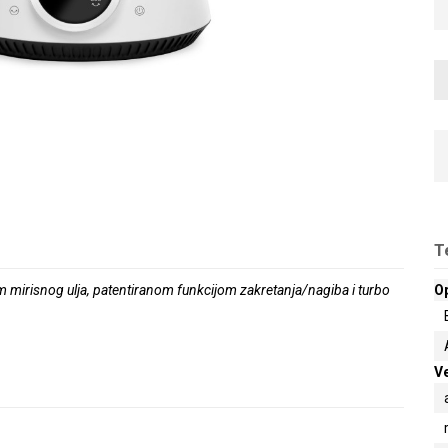
T
orom mirisnog ulja, patentiranom funkcijom zakretanja/nagiba i turbo
O
Ve