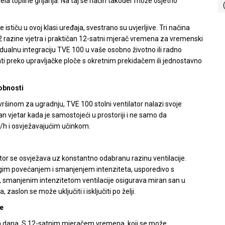
jela topline grijanja. Na taj se način također može osjetno
ističu u ovoj klasi uređaja, svestrano su uvjerljive. Tri načina
), 32 razine vjetra i praktičan 12-satni mjerač vremena za vremenski
vidualnu integraciju TVE 100 u vaše osobno životno ili radno
ti preko upravljačke ploče s okretnim prekidačem ili jednostavno
dobnosti
inom za ugradnju, TVE 100 stolni ventilator nalazi svoje
 vjetar kada je samostojeći u prostoriji i ne samo da
/h i osvježavajućim učinkom.
tor se osvježava uz konstantno odabranu razinu ventilacije.
lagim povećanjem i smanjenjem intenziteta, usporedivo s
, smanjenim intenzitetom ventilacije osigurava miran san u
zaslon se može uključiti i isključiti po želji.
te
om dana. S 12-satnim mjeračem vremena, koji se može