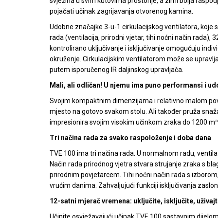
svježina u svim kutovima prostorije, a zimi bolja raspod
pojačati učinak zagrijavanja otvorenog kamina.
Udobne značajke 3-u-1 cirkulacijskog ventilatora, koje se 
rada (ventilacija, prirodni vjetar, tihi noćni način rada
kontrolirano uključivanje i isključivanje omogućuju indi
okruženje. Cirkulacijskim ventilatorom može se upravlja
putem isporučenog IR daljinskog upravljača.
Mali, ali odličan! U njemu ima puno performansi i u
Svojim kompaktnim dimenzijama i relativno malom površ
mjesto na gotovo svakom stolu. Ali također pruža snažan
impresionira svojim visokim učinkom zraka do 1200 m³
Tri načina rada za svako raspoloženje i doba dana
TVE 100 ima tri načina rada. U normalnom radu, ventila
Način rada prirodnog vjetra stvara strujanje zraka s b
prirodnim povjetarcem. Tihi noćni način rada s izborom
vrućim danima. Zahvaljujući funkciji isključivanja zaslona, 
12-satni mjerač vremena: uključite, isključite, uživaj
Učinite osvježavajući učinak TVE 100 sastavnim dijel