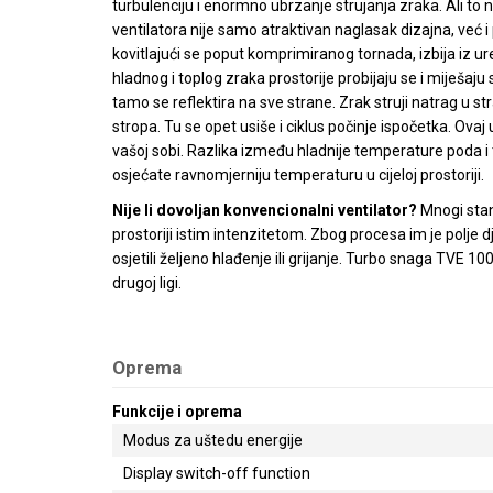
turbulenciju i enormno ubrzanje strujanja zraka. Ali to 
ventilatora nije samo atraktivan naglasak dizajna, već i 
kovitlajući se poput komprimiranog tornada, izbija iz ur
hladnog i toplog zraka prostorije probijaju se i miješaju 
tamo se reflektira na sve strane. Zrak struji natrag u stra
stropa. Tu se opet usiše i ciklus počinje ispočetka. Ovaj
vašoj sobi. Razlika između hladnije temperature poda i
osjećate ravnomjerniju temperaturu u cijeloj prostoriji.
Nije li dovoljan konvencionalni ventilator?
Mnogi stand
prostoriji istim intenzitetom. Zbog procesa im je polje d
osjetili željeno hlađenje ili grijanje. Turbo snaga TVE 100
drugoj ligi.
Oprema
Funkcije i oprema
Modus za uštedu energije
Display switch-off function