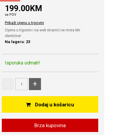
199.00KM
sa PDV
Prikaži cijenu u trgovini
Cijena u trgovini i na web stranici ne mora biti
identična!
Na lageru: 23
Isporuka odmah!
-
+
Dodaj u košaricu
Brza kupovina