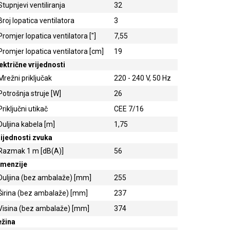
Stupnjevi ventiliranja
32
Broj lopatica ventilatora
3
Promjer lopatica ventilatora ["]
7,55
Promjer lopatica ventilatora [cm]
19
ektrične vrijednosti
Mrežni priključak
220 - 240 V, 50 Hz
Potrošnja struje [W]
26
Priključni utikač
CEE 7/16
Duljina kabela [m]
1,75
ijednosti zvuka
Razmak 1 m [dB(A)]
56
imenzije
Duljina (bez ambalaže) [mm]
255
Širina (bez ambalaže) [mm]
237
Visina (bez ambalaže) [mm]
374
ežina