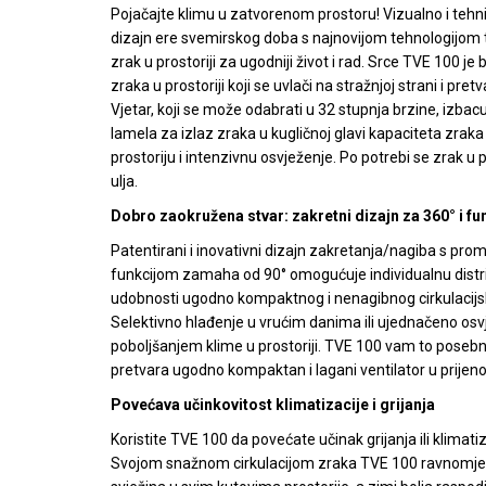
Pojačajte klimu u zatvorenom prostoru! Vizualno i tehni
dizajn ere svemirskog doba s najnovijom tehnologijom t
zrak u prostoriji za ugodniji život i rad. Srce TVE 100 j
zraka u prostoriji koji se uvlači na stražnjoj strani i 
Vjetar, koji se može odabrati u 32 stupnja brzine, izbac
lamela za izlaz zraka u kugličnoj glavi kapaciteta zraka
prostoriju i intenzivnu osvježenje. Po potrebi se zrak u
ulja.
Dobro zaokružena stvar: zakretni dizajn za 360° i fu
Patentirani i inovativni dizajn zakretanja/nagiba s promj
funkcijom zamaha od 90° omogućuje individualnu distribu
udobnosti ugodno kompaktnog i nenagibnog cirkulacijsko
Selektivno hlađenje u vrućim danima ili ujednačeno osvje
poboljšanjem klime u prostoriji. TVE 100 vam to posebn
pretvara ugodno kompaktan i lagani ventilator u prijeno
Povećava učinkovitost klimatizacije i grijanja
Koristite TVE 100 da povećate učinak grijanja ili klimati
Svojom snažnom cirkulacijom zraka TVE 100 ravnomjerno