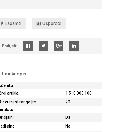
Zapamti
Usporedi
Podijeli:
ehnički opis
pćenito
Broj artikla
1.510.005.100
Air current range [m]
20
ntilator
aksijalni
Da
radijalno
Na