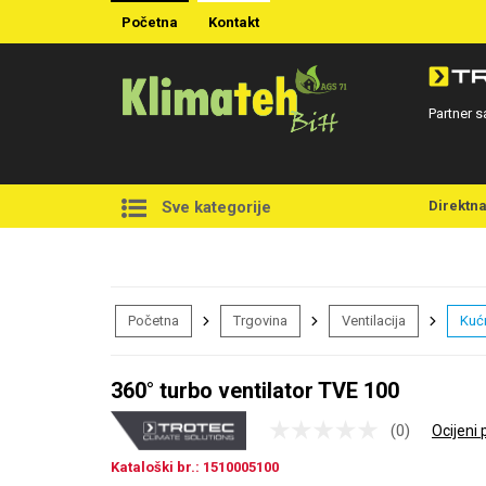
Početna
Kontakt
Partner s
Direktn
Sve kategorije
Početna
Trgovina
Ventilacija
Kućn
360° turbo ventilator TVE 100
(0)
Ocijeni 
Kataloški br.: 1510005100